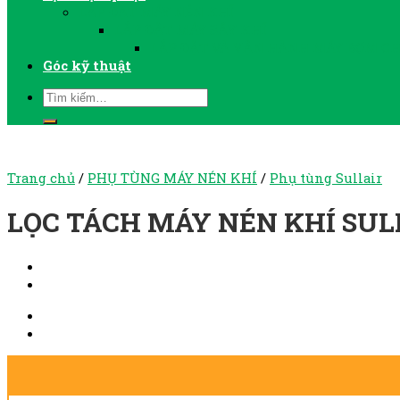
LẮP ĐẶT MÁY NÉN KHÍ
LẮP ĐẶT MÁY SẤY KHÍ
LẮP ĐẶT VÀ VẬN HÀNH MÁY BƠM C
Góc kỹ thuật
Trang chủ
/
PHỤ TÙNG MÁY NÉN KHÍ
/
Phụ tùng Sullair
LỌC TÁCH MÁY NÉN KHÍ SULL