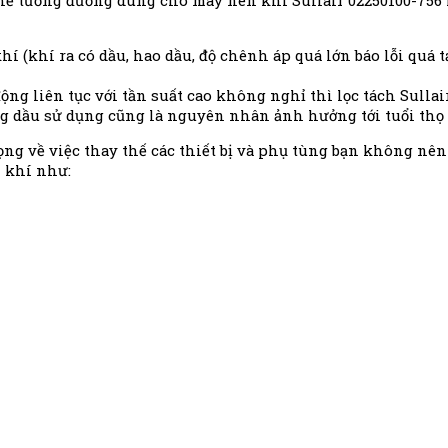
thế tương đương dùng cho máy nén khí Sullair 02250100-756 là
 (khí ra có dầu, hao dầu, độ chênh áp quá lớn báo lỗi quá t
g liên tục với tần suất cao không nghỉ thì lọc tách Sullai
ng dầu sử dụng cũng là nguyên nhân ảnh hưởng tới tuổi thọ 
g về việc thay thế các thiết bị và phụ tùng bạn không nên 
 khí như: