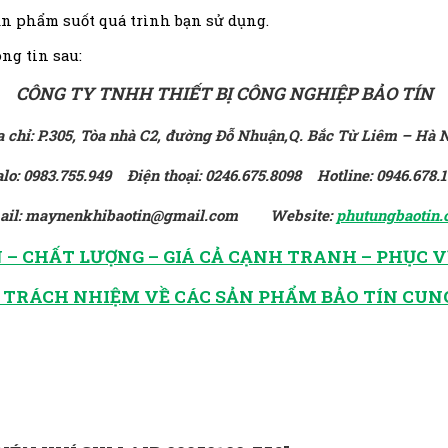
ản phẩm suốt quá trình bạn sử dụng.
ng tin sau:
CÔNG TY TNHH THIẾT BỊ CÔNG NGHIỆP BẢO TÍN
a chỉ: P.305, Tòa nhà C2, đường Đỗ Nhuận,Q. Bắc Từ Liêm – Hà N
lo: 0983.755.949 Điện thoại: 0246.675.8098 Hotline: 0946.678.
ail: maynenkhibaotin@gmail.com Website:
phutungbaotin
 – CHẤT LƯỢNG – GIÁ CẢ CẠNH TRANH – PHỤC V
 TRÁCH NHIỆM VỀ CÁC SẢN PHẨM BẢO TÍN CUN