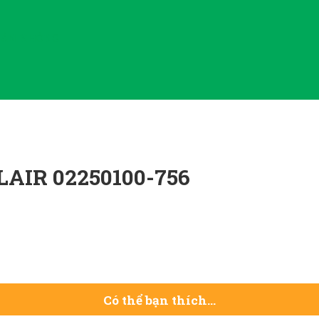
HÂN KHÔNG
AIR 02250100-756
Có thể bạn thích…