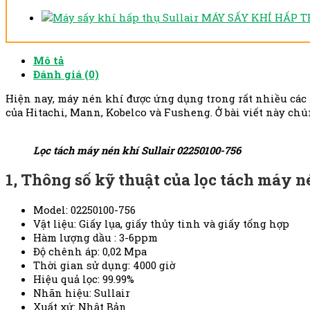
MÁY SẤY KHÍ HẤP T
Mô tả
Đánh giá (0)
Hiện nay, máy nén khí được ứng dụng trong rất nhiều các lĩn
của Hitachi, Mann, Kobelco và Fusheng. Ở bài viết này chú
Lọc tách máy nén khí Sullair 02250100-756
1, Thông số kỹ thuật của lọc tách máy n
Model: 02250100-756
Vật liệu: Giấy lụa, giấy thủy tinh và giấy tổng hợp
Hàm lượng dầu : 3-6ppm
Độ chênh áp: 0,02 Mpa
Thời gian sử dụng: 4000 giờ
Hiệu quả lọc: 99.99%
Nhãn hiệu: Sullair
Xuất xứ: Nhật Bản