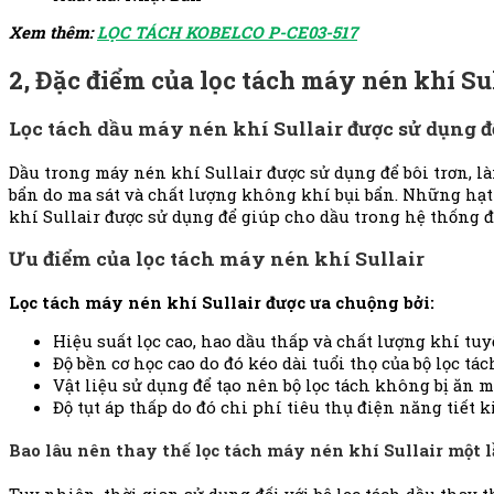
Xem thêm:
LỌC TÁCH KOBELCO P-CE03-517
2,
Đặc
điểm của lọc tách máy nén khí Su
Lọc tách dầu máy nén khí Sullair được sử dụng đ
Dầu trong máy nén khí Sullair được sử dụng để bôi trơn, là
bẩn do ma sát và chất lượng không khí bụi bẩn. Những hạt
khí Sullair được sử dụng để giúp cho dầu trong hệ thống đ
Ưu điểm của lọc tách máy nén khí Sullair
Lọc tách máy nén khí Sullair được ưa chuộng bởi:
Hiệu suất lọc cao, hao dầu thấp và chất lượng khí tuyệ
Độ bền cơ học cao do đó kéo dài tuổi thọ của bộ lọc tác
Vật liệu sử dụng để tạo nên bộ lọc tách không bị ăn 
Độ tụt áp thấp do đó chi phí tiêu thụ điện năng tiết k
Bao lâu nên thay thế lọc tách máy nén khí Sullair một 