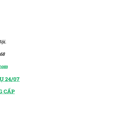
ội.
168
.com
Ụ 24/07
G CẤP