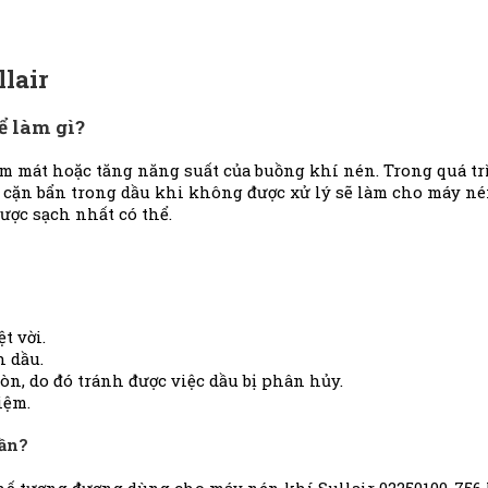
llair
ể làm gì?
m mát hoặc tăng năng suất của buồng khí nén. Trong quá trìn
 cặn bẩn trong dầu khi không được xử lý sẽ làm cho máy né
ược sạch nhất có thể.
t vời.
h dầu.
mòn, do đó tránh được việc dầu bị phân hủy.
iệm.
lần?