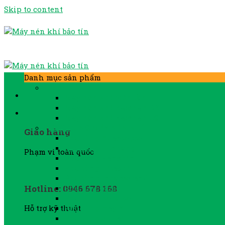
Skip to content
Danh mục sản phẩm
MÁY NÉN KHÍ
Máy nén khí biến tần
Máy nén khí Kaishan BK
Máy nén khí Kaishan LG
PHỤ TÙNG MÁY NÉN KHÍ
Giao hàng
Phụ tùng Atlascopco
Phụ tùng Fusheng
Phạm vi toàn quốc
Phụ tùng Hanshin
Phụ tùng Hitachi
Phụ tùng Ingersorand
Hotline: 0946 678 168
Phụ tùng khác
Phụ tùng Kobelco
Phụ tùng máy YEE
Hỗ trợ kỹ thuật
Phụ tùng Sullair