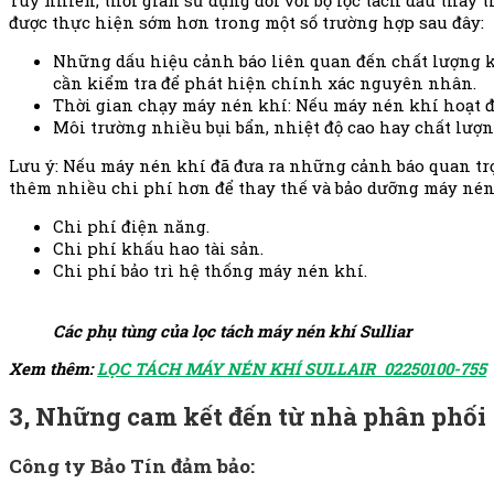
Tuy nhiên, thời gian sử dụng đối với bộ lọc tách dầu thay 
được thực hiện sớm hơn trong một số trường hợp sau đây:
Những dấu hiệu cảnh báo liên quan đến chất lượng khí
cần kiểm tra để phát hiện chính xác nguyên nhân.
Thời gian chạy máy nén khí: Nếu máy nén khí hoạt độn
Môi trường nhiều bụi bẩn, nhiệt độ cao hay chất lượ
Lưu ý: Nếu máy nén khí đã đưa ra những cảnh báo quan trọn
thêm nhiều chi phí hơn để thay thế và bảo dưỡng máy nén
Chi phí điện năng.
Chi phí khấu hao tài sản.
Chi phí bảo trì hệ thống máy nén khí.
Các phụ tùng của lọc tách máy nén khí Sulliar
Xem thêm:
LỌC TÁCH MÁY NÉN KHÍ SULLAIR 02250100-755
3, Những cam kết đến từ nhà phân phối
Công ty Bảo Tín đảm bảo: