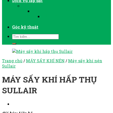
Dịch vụ lắp đặt
LẮP ĐẶT MÁY NÉN KHÍ
LẮP ĐẶT MÁY SẤY KHÍ
LẮP ĐẶT VÀ VẬN HÀNH MÁY
BƠM CHÂN KHÔNG
Góc kỹ thuật
Trang chủ
/
MÁY SẤY KHÍ NÉN
/
Máy sấy khí nén
Sullair
MÁY SẤY KHÍ HẤP THỤ
SULLAIR