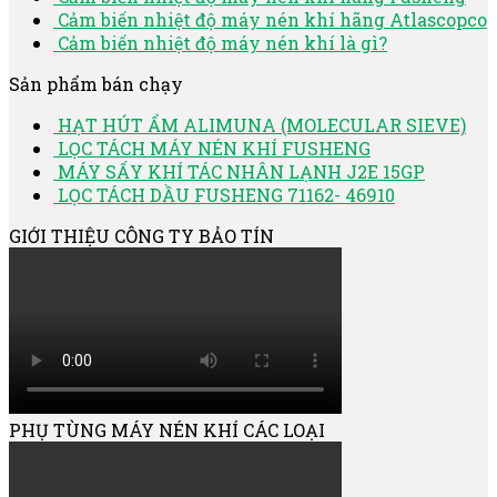
Cảm biến nhiệt độ máy nén khí hãng Atlascopco
Cảm biến nhiệt độ máy nén khí là gì?
Sản phẩm bán chạy
HẠT HÚT ẨM ALIMUNA (MOLECULAR SIEVE)
LỌC TÁCH MÁY NÉN KHÍ FUSHENG
MÁY SẤY KHÍ TÁC NHÂN LẠNH J2E 15GP
LỌC TÁCH DẦU FUSHENG 71162- 46910
GIỚI THIỆU CÔNG TY BẢO TÍN
PHỤ TÙNG MÁY NÉN KHÍ CÁC LOẠI