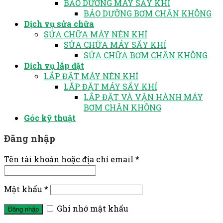
BẢO DƯỠNG MÁY SẤY KHÍ
BẢO DƯỠNG BƠM CHÂN KHÔNG
Dịch vụ sửa chữa
SỬA CHỮA MÁY NÉN KHÍ
SỬA CHỮA MÁY SẤY KHÍ
SỬA CHỮA BƠM CHÂN KHÔNG
Dịch vụ lắp đặt
LẮP ĐẶT MÁY NÉN KHÍ
LẮP ĐẶT MÁY SẤY KHÍ
LẮP ĐẶT VÀ VẬN HÀNH MÁY
BƠM CHÂN KHÔNG
Góc kỹ thuật
Đăng nhập
Tên tài khoản hoặc địa chỉ email
*
Mật khẩu
*
Ghi nhớ mật khẩu
Đăng nhập