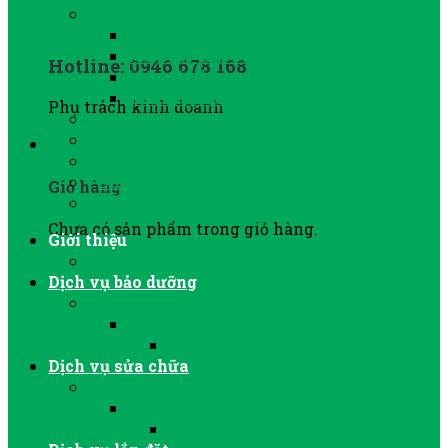
MÁY SẤY KHÍ NÉN
Máy sấy khí nén Sullair
Máy sấy khí Jmec
Hotline: 0946 678 168
Máy sấy khí nén Lode Star
Thiết bị After Cooler
Phụ trách kinh doanh
PHỤ TÙNG MÁY NITƠ
LỌC ĐƯỜNG ỐNG KHÍ NÉN
0
VAN XẢ NƯỚC TỰ ĐỘNG
BÌNH TÍCH ÁP KHÍ NÉN
Giỏ hàng
SỬA CHỮA, BẢO DƯỠNG
Chưa có sản phẩm trong giỏ hàng.
Giới thiệu
GIỚI THIỆU CÔNG TY
Dịch vụ bảo dưỡng
BẢO DƯỠNG MÁY NÉN KHÍ TRỤC VÍT
BẢO DƯỠNG MÁY SẤY KHÍ
BẢO DƯỠNG BƠM CHÂN KHÔNG
Dịch vụ sửa chữa
SỬA CHỮA MÁY NÉN KHÍ
SỬA CHỮA MÁY SẤY KHÍ
SỬA CHỮA BƠM CHÂN KHÔNG