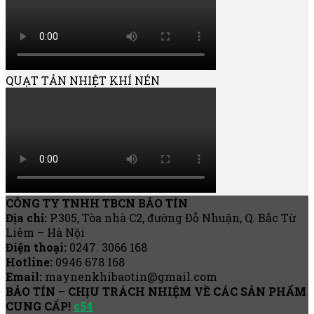
QUẠT TẢN NHIỆT KHÍ NÉN
CÔNG TY TNHH TBCN BẢO TÍN
Địa chỉ:
P.305, Tòa nhà C2, đường Đỗ Nhuận, Q. Bắc Từ
Liêm – Hà Nội
Điện thoại:
0247. 3066 168
Hotline:
0946 678 168
Email:
maynenkhibaotin@gmail.com
BẢO TÍN – CHỊU TRÁCH NHIỆM VỀ CÁC SẢN PHẨM
CUNG CẤP!
c54