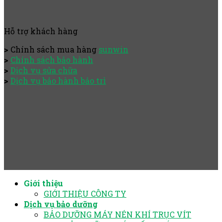
Hỗ trợ khách hàng
>
Chính sách mua hàng
sunwin
>
Chính sách bảo hành
>
Dịch vụ sửa chữa
>
Dịch vụ bảo hành bảo trì
Giới thiệu
GIỚI THIỆU CÔNG TY
Dịch vụ bảo dưỡng
BẢO DƯỠNG MÁY NÉN KHÍ TRỤC VÍT