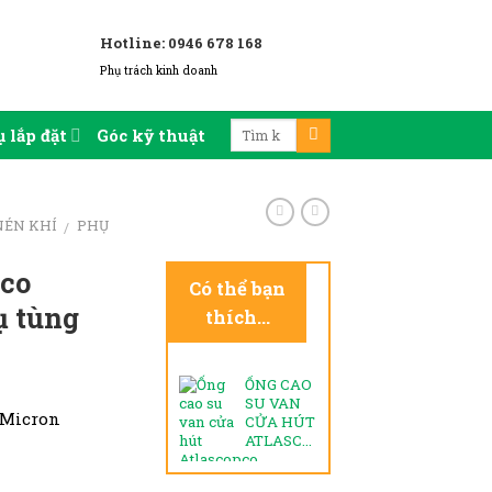
Hotline: 0946 678 168
Phụ trách kinh doanh
 lắp đặt
Góc kỹ thuật
NÉN KHÍ
PHỤ
/
pco
Có thể bạn
ụ tùng
thích…
ỐNG CAO
SU VAN
0 Micron
CỬA HÚT
ATLASCOPCO