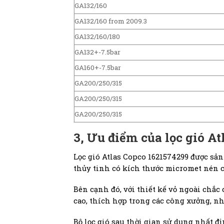
GA132/160
GA132/160 from 2009.3
GA132/160/180
GA132+-7.5bar
GA160+-7.5bar
GA200/250/315
GA200/250/315
GA200/250/315
3,
Ưu điểm của lọc gió At
Lọc gió Atlas Copco 1621574299 được sản
thủy tinh có kích thước micromet nén có
Bên cạnh đó, với thiết kế vỏ ngoài chắc 
cao, thích hợp trong các công xưởng, n
Bộ lọc gió sau thời gian sử dụng nhất đ