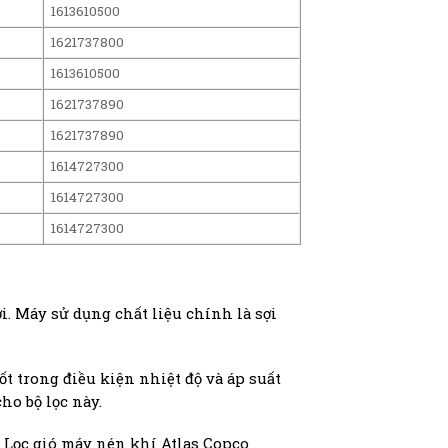
1613610500
1621737800
1613610500
1621737890
1621737890
1614727300
1614727300
1614727300
i. Máy sử dụng chất liệu chính là sợi
ốt trong điều kiện nhiệt độ và áp suất
ho bộ lọc này.
. Lọc gió máy nén khí Atlas Copco