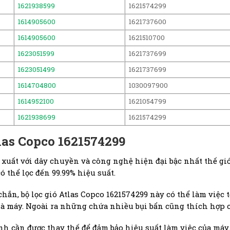
1621938599
1621574299
1614905600
1621737600
1614905600
1621510700
1623051599
1621737699
1623051499
1621737699
1614704800
1030097900
1614952100
1621054799
1621938699
1621574299
las Copco 1621574299
 xuất với dây chuyền và công nghệ hiện đại bậc nhất thế giớ
 thể lọc đến 99.99% hiệu suất.
chắn, bộ lọc gió Atlas Copco 1621574299 này có thể làm việc t
hà máy. Ngoài ra những chứa nhiều bụi bẩn cũng thích hợp c
ịnh cần được thay thế để đảm bảo hiệu suất làm việc của máy