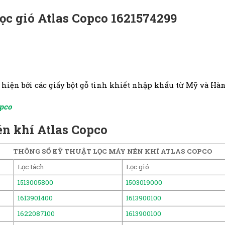
lọc gió Atlas Copco 1621574299
c hiện bởi các giấy bột gỗ tinh khiết nhập khẩu từ Mỹ và H
opco
én khí Atlas Copco
THÔNG SỐ KỸ THUẬT LỌC MÁY NÉN KHÍ ATLAS COPCO
Lọc tách
Lọc gió
1513005800
1503019000
1613901400
1613900100
1622087100
1613900100