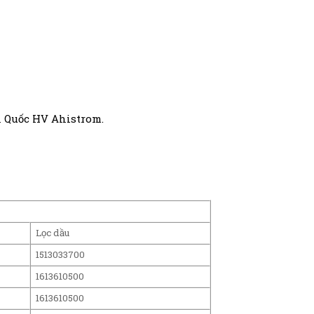
àn Quốc HV Ahistrom.
Lọc dầu
1513033700
1613610500
1613610500