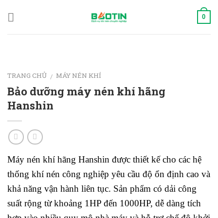
Skip
to
0
content
TRANG CHỦ
MÁY NÉN KHÍ
/
Bảo dưỡng máy nén khí hãng
Hanshin
Máy nén khí hãng
Hanshin
được thiết kế cho các hệ
thống khí nén công nghiệp yêu cầu độ ổn định cao và
khả năng vận hành liên tục. Sản phẩm có dải công
suất rộng từ khoảng 1HP đến 1000HP, dễ dàng tích
hợp vào nhiều quy mô nhà máy và hỗ trợ chế độ khởi