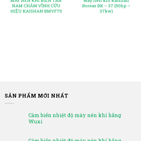
MÁY NÉN KHÍ BIẾN TẦN
Máy nén khí Kaishan
NAM CHÂM VĨNH CỬU
Boreas BK – 37 (50hp –
HIỆU KAISHAN BMVF75
37kw)
SẢN PHẨM MỚI NHẤT
Cảm biến nhiệt độ máy nén khí hãng
Wuxi
Cảm biến nhiệt độ máy nén khí hãng