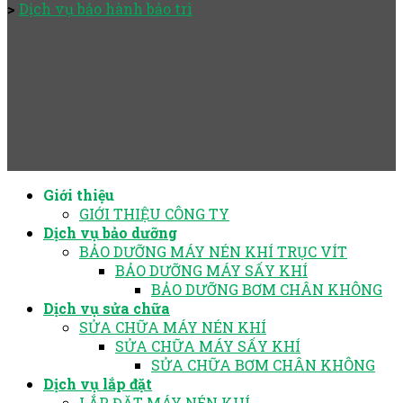
>
Dịch vụ bảo hành bảo trì
Giới thiệu
GIỚI THIỆU CÔNG TY
Dịch vụ bảo dưỡng
BẢO DƯỠNG MÁY NÉN KHÍ TRỤC VÍT
BẢO DƯỠNG MÁY SẤY KHÍ
BẢO DƯỠNG BƠM CHÂN KHÔNG
Dịch vụ sửa chữa
SỬA CHỮA MÁY NÉN KHÍ
SỬA CHỮA MÁY SẤY KHÍ
SỬA CHỮA BƠM CHÂN KHÔNG
Dịch vụ lắp đặt
LẮP ĐẶT MÁY NÉN KHÍ