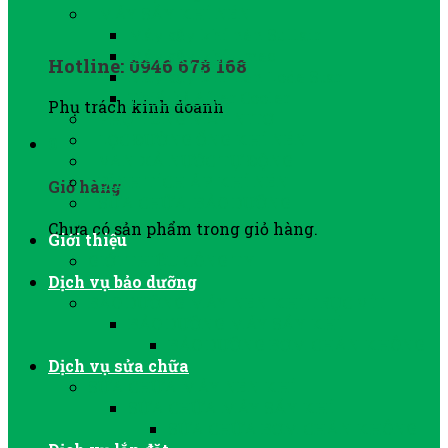
MÁY SẤY KHÍ NÉN
Máy sấy khí nén Sullair
Máy sấy khí Jmec
Hotline: 0946 678 168
Máy sấy khí nén Lode Star
Thiết bị After Cooler
Phụ trách kinh doanh
PHỤ TÙNG MÁY NITƠ
LỌC ĐƯỜNG ỐNG KHÍ NÉN
0
VAN XẢ NƯỚC TỰ ĐỘNG
BÌNH TÍCH ÁP KHÍ NÉN
Giỏ hàng
SỬA CHỮA, BẢO DƯỠNG
Chưa có sản phẩm trong giỏ hàng.
Giới thiệu
GIỚI THIỆU CÔNG TY
Dịch vụ bảo dưỡng
BẢO DƯỠNG MÁY NÉN KHÍ TRỤC VÍT
BẢO DƯỠNG MÁY SẤY KHÍ
BẢO DƯỠNG BƠM CHÂN KHÔNG
Dịch vụ sửa chữa
SỬA CHỮA MÁY NÉN KHÍ
SỬA CHỮA MÁY SẤY KHÍ
SỬA CHỮA BƠM CHÂN KHÔNG