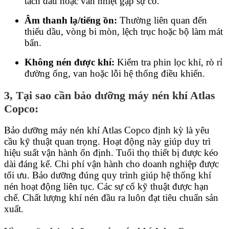
tách dầu hoặc van nhiệt gặp sự cố.
Âm thanh lạ/tiếng ồn:
Thường liên quan đến
thiếu dầu, vòng bi mòn, lệch trục hoặc bộ làm mát
bẩn.
Không nén được khí:
Kiểm tra phin lọc khí, rò rỉ
đường ống, van hoặc lỗi hệ thống điều khiển.
3, Tại sao cần bảo dưỡng máy nén khí Atlas
Copco:
Bảo dưỡng máy nén khí Atlas Copco định kỳ là yêu
cầu kỹ thuật quan trọng. Hoạt động này giúp duy trì
hiệu suất vận hành ổn định. Tuổi thọ thiết bị được kéo
dài đáng kể. Chi phí vận hành cho doanh nghiệp được
tối ưu. Bảo dưỡng đúng quy trình giúp hệ thống khí
nén hoạt động liên tục. Các sự cố kỹ thuật được hạn
chế. Chất lượng khí nén đầu ra luôn đạt tiêu chuẩn sản
xuất.