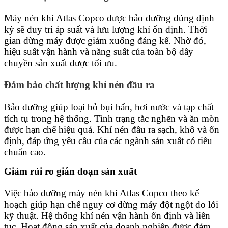
Máy nén khí Atlas Copco được bảo dưỡng đúng định
kỳ sẽ duy trì áp suất và lưu lượng khí ổn định. Thời
gian dừng máy được giảm xuống đáng kể. Nhờ đó,
hiệu suất vận hành và năng suất của toàn bộ dây
chuyền sản xuất được tối ưu.
Đảm bảo chất lượng khí nén đầu ra
Bảo dưỡng giúp loại bỏ bụi bẩn, hơi nước và tạp chất
tích tụ trong hệ thống. Tình trạng tắc nghẽn và ăn mòn
được hạn chế hiệu quả. Khí nén đầu ra sạch, khô và ổn
định, đáp ứng yêu cầu của các ngành sản xuất có tiêu
chuẩn cao.
Giảm rủi ro gián đoạn sản xuất
Việc bảo dưỡng máy nén khí Atlas Copco theo kế
hoạch giúp hạn chế nguy cơ dừng máy đột ngột do lỗi
kỹ thuật. Hệ thống khí nén vận hành ổn định và liên
tục. Hoạt động sản xuất của doanh nghiệp được đảm