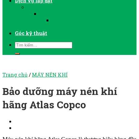
Dịch vụ lắp đặt
LẮP ĐẶT MÁY NÉN KHÍ
LẮP ĐẶT MÁY SẤY KHÍ
LẮP ĐẶT VÀ VẬN HÀNH MÁY
BƠM CHÂN KHÔNG
Góc kỹ thuật
Trang chủ
/
MÁY NÉN KHÍ
Bảo dưỡng máy nén khí
hãng Atlas Copco