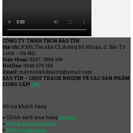
CÔNG TY TNHH TBCN BẢO TÍN
Địa chỉ:
P.305, Tòa nhà C2, đường Đỗ Nhuận, Q. Bắc Từ
Liêm – Hà Nội
Điện thoại:
0247. 3066 168
Hotline:
0946 678 168
Email:
maynenkhibaotin@gmail.com
BẢO TÍN – CHỊU TRÁCH NHIỆM VỀ CÁC SẢN PHẨM
CUNG CẤP!
c54
Hỗ trợ khách hàng
>
Chính sách mua hàng
sunwin
>
Chính sách bảo hành
>
Dịch vụ sửa chữa