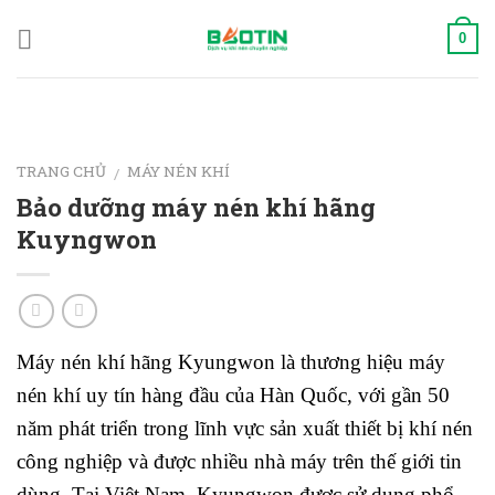
Skip
to
0
content
TRANG CHỦ
MÁY NÉN KHÍ
/
Bảo dưỡng máy nén khí hãng
Kuyngwon
Máy nén khí hãng
Kyungwon
là thương hiệu máy
nén khí uy tín hàng đầu của
Hàn Quốc
, với gần 50
năm phát triển trong lĩnh vực sản xuất thiết bị khí nén
công nghiệp và được nhiều nhà máy trên thế giới tin
dùng. Tại Việt Nam, Kyungwon được sử dụng phổ