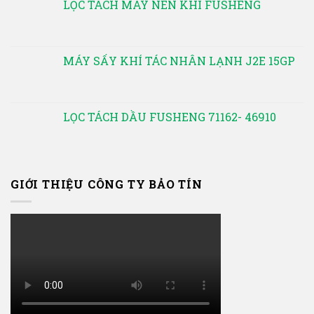
LỌC TÁCH MÁY NÉN KHÍ FUSHENG
MÁY SẤY KHÍ TÁC NHÂN LẠNH J2E 15GP
LỌC TÁCH DẦU FUSHENG 71162- 46910
GIỚI THIỆU CÔNG TY BẢO TÍN