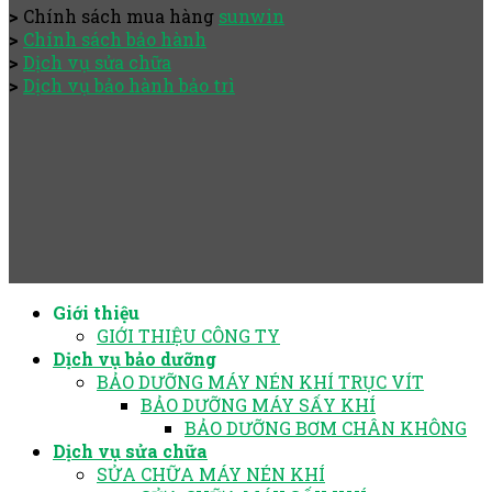
>
Chính sách mua hàng
sunwin
>
Chính sách bảo hành
>
Dịch vụ sửa chữa
>
Dịch vụ bảo hành bảo trì
Giới thiệu
GIỚI THIỆU CÔNG TY
Dịch vụ bảo dưỡng
BẢO DƯỠNG MÁY NÉN KHÍ TRỤC VÍT
BẢO DƯỠNG MÁY SẤY KHÍ
BẢO DƯỠNG BƠM CHÂN KHÔNG
Dịch vụ sửa chữa
SỬA CHỮA MÁY NÉN KHÍ