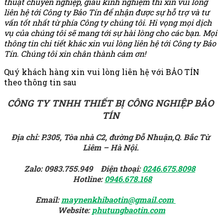
thuật chuyên nghiệp, giàu kinh nghiệm thì xin vui lòng
liên hệ tới Công ty Bảo Tín để nhận được sự hỗ trợ và tư
vấn tốt nhất từ phía Công ty chúng tôi. Hi vọng mọi dịch
vụ của chúng tôi sẽ mang tới sự hài lòng cho các bạn. Mọi
thông tin chi tiết khác xin vui lòng liên hệ tới Công ty Bảo
Tín. Chúng tôi xin chân thành cảm ơn!
Quý khách hàng xin vui lòng liên hệ với BẢO TÍN
theo thông tin sau
CÔNG TY TNHH THIẾT BỊ CÔNG NGHIỆP BẢO
TÍN
Địa chỉ: P.305, Tòa nhà C2, đường Đỗ Nhuận,Q. Bắc Từ
Liêm – Hà Nội.
Zalo: 0983.755.949 Điện thoại:
0246.675.8098
Hotline:
0946.678.168
Email:
maynenkhibaotin@gmail.com
Website:
phutungbaotin.com