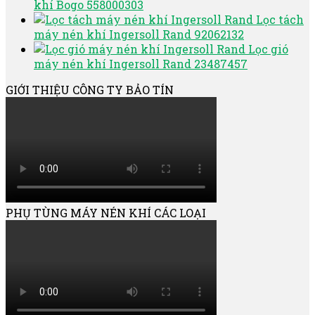
khí Bogo 558000303
Lọc tách
máy nén khí Ingersoll Rand 92062132
Lọc gió
máy nén khí Ingersoll Rand 23487457
GIỚI THIỆU CÔNG TY BẢO TÍN
PHỤ TÙNG MÁY NÉN KHÍ CÁC LOẠI