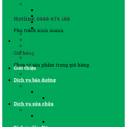
MÁY SẤY KHÍ NÉN
Máy sấy khí nén Sullair
Máy sấy khí Jmec
Hotline: 0946 678 168
Máy sấy khí nén Lode Star
Thiết bị After Cooler
Phụ trách kinh doanh
PHỤ TÙNG MÁY NITƠ
LỌC ĐƯỜNG ỐNG KHÍ NÉN
0
VAN XẢ NƯỚC TỰ ĐỘNG
BÌNH TÍCH ÁP KHÍ NÉN
Giỏ hàng
SỬA CHỮA, BẢO DƯỠNG
Chưa có sản phẩm trong giỏ hàng.
Giới thiệu
GIỚI THIỆU CÔNG TY
Dịch vụ bảo dưỡng
BẢO DƯỠNG MÁY NÉN KHÍ TRỤC VÍT
BẢO DƯỠNG MÁY SẤY KHÍ
BẢO DƯỠNG BƠM CHÂN KHÔNG
Dịch vụ sửa chữa
SỬA CHỮA MÁY NÉN KHÍ
SỬA CHỮA MÁY SẤY KHÍ
SỬA CHỮA BƠM CHÂN KHÔNG