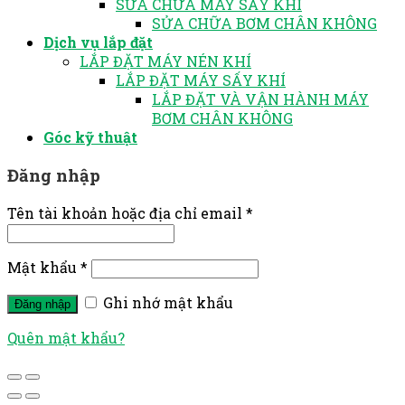
SỬA CHỮA MÁY SẤY KHÍ
SỬA CHỮA BƠM CHÂN KHÔNG
Dịch vụ lắp đặt
LẮP ĐẶT MÁY NÉN KHÍ
LẮP ĐẶT MÁY SẤY KHÍ
LẮP ĐẶT VÀ VẬN HÀNH MÁY
BƠM CHÂN KHÔNG
Góc kỹ thuật
Đăng nhập
Tên tài khoản hoặc địa chỉ email
*
Mật khẩu
*
Ghi nhớ mật khẩu
Đăng nhập
Quên mật khẩu?