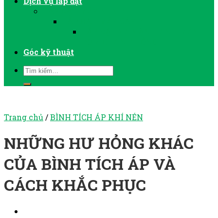
Dịch vụ lắp đặt
LẮP ĐẶT MÁY NÉN KHÍ
LẮP ĐẶT MÁY SẤY KHÍ
LẮP ĐẶT VÀ VẬN HÀNH MÁY
BƠM CHÂN KHÔNG
Góc kỹ thuật
Trang chủ
/
BÌNH TÍCH ÁP KHÍ NÉN
NHỮNG HƯ HỎNG KHÁC
CỦA BÌNH TÍCH ÁP VÀ
CÁCH KHẮC PHỤC