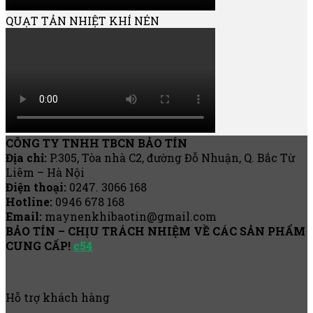
QUẠT TẢN NHIỆT KHÍ NÉN
CÔNG TY TNHH TBCN BẢO TÍN
Địa chỉ:
P.305, Tòa nhà C2, đường Đỗ Nhuận, Q. Bắc Từ
Liêm – Hà Nội
Điện thoại:
0247. 3066 168
Hotline:
0946 678 168
Email:
maynenkhibaotin@gmail.com
BẢO TÍN – CHỊU TRÁCH NHIỆM VỀ CÁC SẢN PHẨM
CUNG CẤP!
c54
Hỗ trợ khách hàng