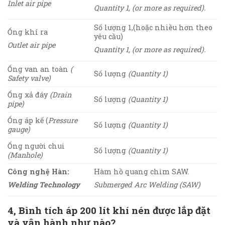
Inlet air pipe
Quantity 1, (or more as required).
Số lượng 1,(hoặc nhiều hơn theo
Ống khí ra
yêu cầu)
Outlet air pipe
Quantity 1, (or more as required).
Ống van an toàn
(
Số lượng
(Quantity 1)
Safety valve)
Ống xả đáy
(Drain
Số lượng
(Quantity 1)
pipe)
Ống áp kế (
Pressure
Số lượng
(Quantity 1)
gauge)
Ống người chui
Số lượng
(Quantity 1)
(Manhole)
Công nghệ Hàn:
Hàm hồ quang chìm SAW.
Welding Technology
Submerged Arc Welding (SAW)
4, Bình tích áp 200 lít khí nén được lắp đặt
và vận hành như nào?