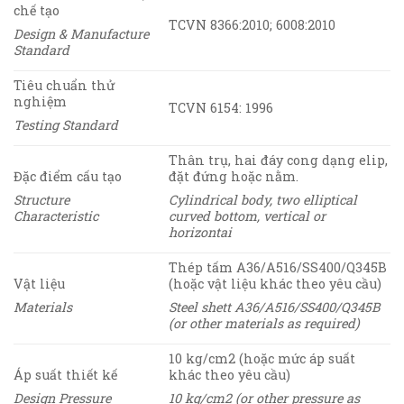
chế tạo
TCVN 8366:2010; 6008:2010
Design & Manufacture
Standard
Tiêu chuẩn thử
nghiệm
TCVN 6154: 1996
Testing Standard
Thân trụ, hai đáy cong dạng elip,
Đặc điểm cấu tạo
đặt đứng hoặc nằm.
Structure
Cylindrical body, two elliptical
Characteristic
curved bottom, vertical or
horizontai
Thép tấm A36/A516/SS400/Q345B
Vật liệu
(hoặc vật liệu khác theo yêu cầu)
Materials
Steel shett A36/A516/SS400/Q345B
(or other materials as required)
10 kg/cm
2
(hoặc mức áp suất
Áp suất thiết kế
khác theo yêu cầu)
Design Pressure
10 kg/cm
2
(or other pressure as