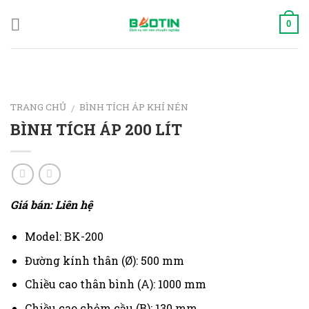
Skip
to
0
content
TRANG CHỦ
BÌNH TÍCH ÁP KHÍ NÉN
/
BÌNH TÍCH ÁP 200 LÍT
Giá bán: Liên hệ
Model: BK-200
Đường kính thân (Ø): 500 mm
Chiều cao thân bình (A): 1000 mm
Chiều cao chỏm cầu (B): 130 mm