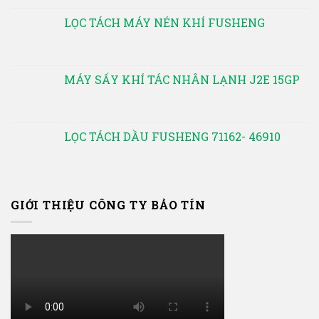
LỌC TÁCH MÁY NÉN KHÍ FUSHENG
MÁY SẤY KHÍ TÁC NHÂN LẠNH J2E 15GP
LỌC TÁCH DẦU FUSHENG 71162- 46910
GIỚI THIỆU CÔNG TY BẢO TÍN