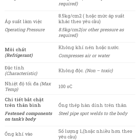
required)
8.5kg/cm
2
( hoặc mức áp suất
Áp suất làm việc
khác theo yêu cầu)
Operating Pressure
8.5kg/cm
2
(or other pressure as
required)
Không khí nén hoặc nước.
Môi chất
(Refrigerant)
Compresses air or water
Đặc tính
Không độc.
(Non – toxic)
(Characteristic)
Nhiệt độ tối đa
(Max
100
o
C
Temp)
Chi tiết bắt chặt
trên thân bình
Ống thép hàn dính trên thân
Festened components
Steel pipe spot welds to the body
on tank’s body
Số lượng 1,(hoặc nhiều hơn theo
Ống khí vào
yêu cầu)