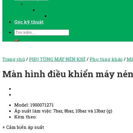
LẮP ĐẶT MÁY NÉN KHÍ
LẮP ĐẶT MÁY SẤY KHÍ
LẮP ĐẶT VÀ VẬN HÀNH MÁY BƠM C
Góc kỹ thuật
Trang chủ
/
PHỤ TÙNG MÁY NÉN KHÍ
/
Phụ tùng khác
/
Mà
Màn hình điều khiển máy nén
Model: 1900071271
Áp suất làm việc: 7bar, 8bar, 10bar và 13bar (g)
Kèm theo:
+ Cảm biến áp suất