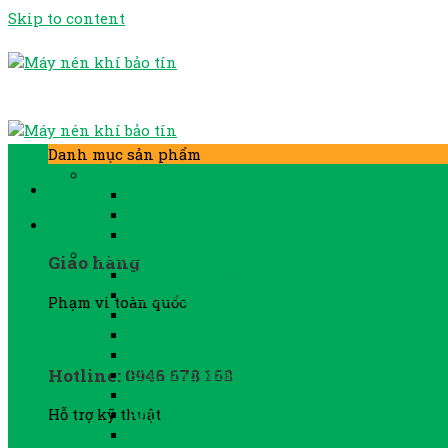
Skip to content
Danh mục sản phẩm
MÁY NÉN KHÍ
Máy nén khí biến tần
Máy nén khí Kaishan BK
Máy nén khí Kaishan LG
PHỤ TÙNG MÁY NÉN KHÍ
Giao hàng
Phụ tùng Atlascopco
Phụ tùng Fusheng
Phạm vi toàn quốc
Phụ tùng Hanshin
Phụ tùng Hitachi
Phụ tùng Ingersorand
Hotline: 0946 678 168
Phụ tùng khác
Phụ tùng Kobelco
Phụ tùng máy YEE
Hỗ trợ kỹ thuật
Phụ tùng Sullair