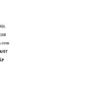
Nội.
.168
n.com
4/07
ẤP