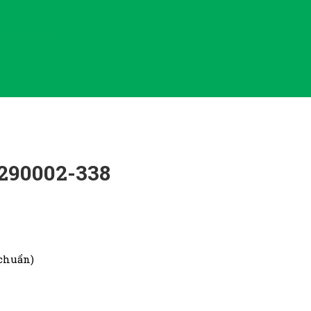
HÂN KHÔNG
8290002-338
 chuẩn)