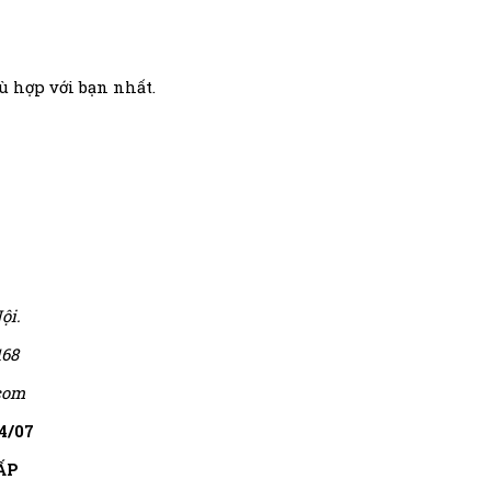
 hợp với bạn nhất.
ội.
168
com
4/07
ẤP