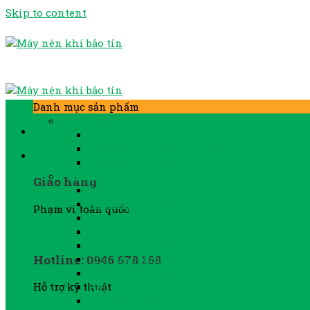
Skip to content
Danh mục sản phẩm
MÁY NÉN KHÍ
Máy nén khí biến tần
Máy nén khí Kaishan BK
Máy nén khí Kaishan LG
PHỤ TÙNG MÁY NÉN KHÍ
Giao hàng
Phụ tùng Atlascopco
Phụ tùng Fusheng
Phạm vi toàn quốc
Phụ tùng Hanshin
Phụ tùng Hitachi
Phụ tùng Ingersorand
Hotline: 0946 678 168
Phụ tùng khác
Phụ tùng Kobelco
Phụ tùng máy YEE
Hỗ trợ kỹ thuật
Phụ tùng Sullair