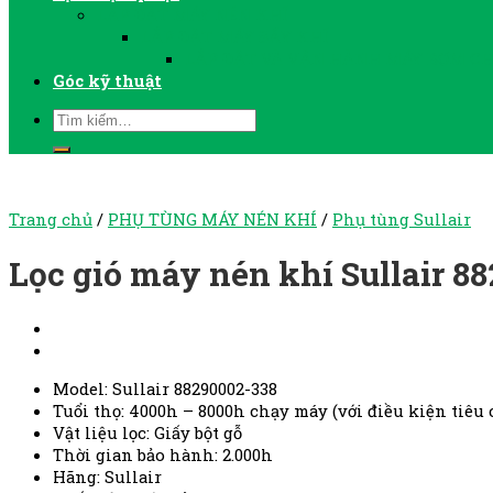
LẮP ĐẶT MÁY NÉN KHÍ
LẮP ĐẶT MÁY SẤY KHÍ
LẮP ĐẶT VÀ VẬN HÀNH MÁY BƠM C
Góc kỹ thuật
Trang chủ
/
PHỤ TÙNG MÁY NÉN KHÍ
/
Phụ tùng Sullair
Lọc gió máy nén khí Sullair 8
Model: Sullair 88290002-338
Tuổi thọ: 4000h – 8000h chạy máy (với điều kiện tiêu
Vật liệu lọc: Giấy bột gỗ
Thời gian bảo hành: 2.000h
Hãng: Sullair