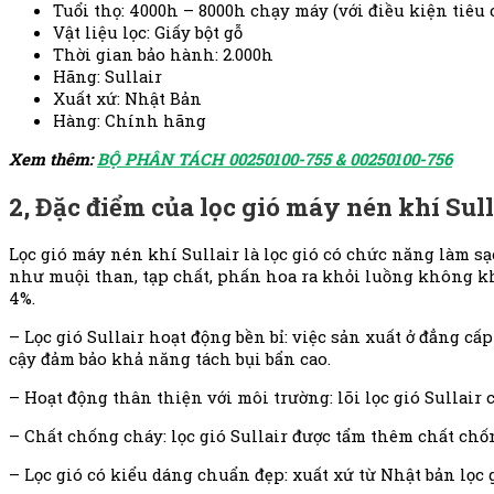
Tuổi thọ: 4000h – 8000h chạy máy (với điều kiện tiêu
Vật liệu lọc: Giấy bột gỗ
Thời gian bảo hành: 2.000h
Hãng: Sullair
Xuất xứ: Nhật Bản
Hàng: Chính hãng
Xem thêm:
BỘ PHÂN TÁCH 00250100-755 & 00250100-756
2,
Đặc
điểm của lọc gió máy nén khí Sull
Lọc gió máy nén khí Sullair là lọc gió có chức năng làm sạ
như muội than, tạp chất, phấn hoa ra khỏi luồng không khí
4%.
– Lọc gió Sullair hoạt động bền bỉ: việc sản xuất ở đẳng c
cậy đảm bảo khả năng tách bụi bẩn cao.
– Hoạt động thân thiện với môi trường: lõi lọc gió Sullair 
– Chất chống cháy: lọc gió Sullair được tẩm thêm chất chố
– Lọc gió có kiểu dáng chuẩn đẹp: xuất xứ từ Nhật bản lọc