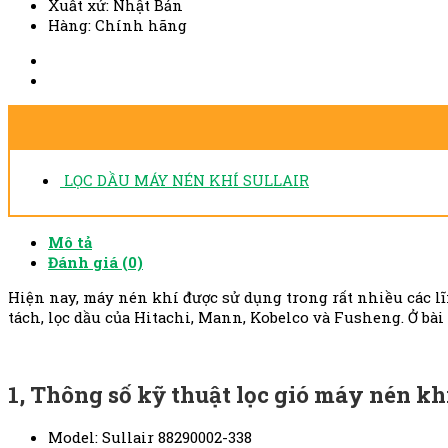
Xuất xứ: Nhật Bản
Hàng: Chính hãng
LỌC DẦU MÁY NÉN KHÍ SULLAIR
Mô tả
Đánh giá (0)
Hiện nay, máy nén khí được sử dụng trong rất nhiều các lĩn
tách, lọc dầu của Hitachi, Mann, Kobelco và Fusheng. Ở bài
1, Thông số kỹ thuật lọc gió máy nén kh
Model: Sullair 88290002-338