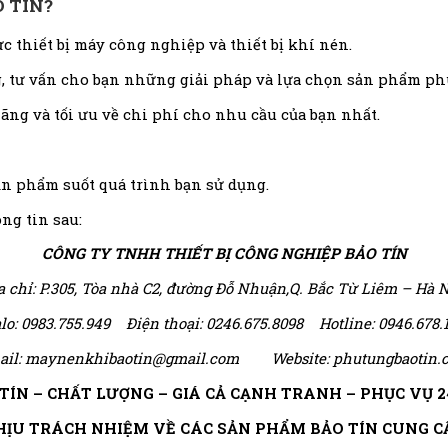
 TÍN?
c thiết bị máy công nghiệp và thiết bị khí nén.
, tư vấn cho bạn những giải pháp và lựa chọn sản phẩm phù
ãng và tối ưu về chi phí cho nhu cầu của bạn nhất.
ản phẩm suốt quá trình bạn sử dụng.
ng tin sau:
CÔNG TY TNHH THIẾT BỊ CÔNG NGHIỆP BẢO TÍN
a chỉ: P.305, Tòa nhà C2, đường Đỗ Nhuận,Q. Bắc Từ Liêm – Hà N
lo: 0983.755.949 Điện thoại: 0246.675.8098 Hotline: 0946.678.
ail: maynenkhibaotin@gmail.com Website:
phutungbaotin.
TÍN – CHẤT LƯỢNG – GIÁ CẢ CẠNH TRANH – PHỤC VỤ 2
HỊU TRÁCH NHIỆM VỀ CÁC SẢN PHẨM BẢO TÍN CUNG C