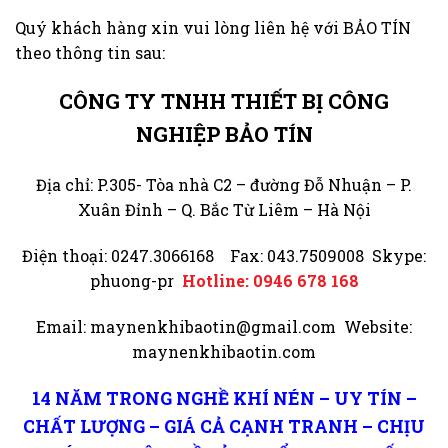
Quý khách hàng xin vui lòng liên hệ với BẢO TÍN
theo thông tin sau:
CÔNG TY TNHH THIẾT BỊ CÔNG
NGHIỆP BẢO TÍN
Địa chỉ: P.305- Tòa nhà C2 – đường Đỗ Nhuận – P.
Xuân Đỉnh – Q. Bắc Từ Liêm – Hà Nội
Điện thoại: 0247.3066168 Fax: 043.7509008 Skype:
phuong-pr
Hotline: 0946 678 168
Email: maynenkhibaotin@gmail.com Website:
maynenkhibaotin.com
14 NĂM TRONG NGHỀ KHÍ NÉN – UY TÍN –
CHẤT LƯỢNG – GIÁ CẢ CẠNH TRANH – CHỊU