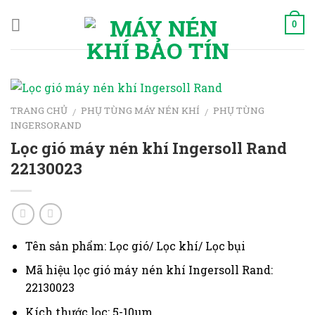
Skip
to
0
content
TRANG CHỦ
PHỤ TÙNG MÁY NÉN KHÍ
PHỤ TÙNG
/
/
INGERSORAND
Lọc gió máy nén khí Ingersoll Rand
22130023
Tên sản phẩm: Lọc gió/ Lọc khí/ Lọc bụi
Mã hiệu lọc gió máy nén khí Ingersoll Rand:
22130023
Kích thước lọc:
5-10μm