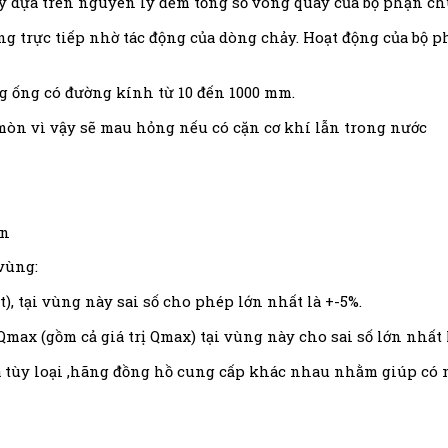
y dựa trên nguyên lý đếm tổng số vòng quay của bộ phận ch
ng trực tiếp nhờ tác động của dòng chảy. Hoạt động của bộ ph
ng ống có đường kính từ 10 đến 1000 mm.
 mòn vì vậy sẽ mau hỏng nếu có cặn cơ khí lẫn trong nước
in
 vùng:
), tại vùng này sai số cho phép lớn nhất là +-5%.
n Qmax (gồm cả giá trị Qmax) tại vùng này cho sai số lớn nhất 
 tùy loại ,hãng đồng hồ cung cấp khác nhau nhằm giúp có m