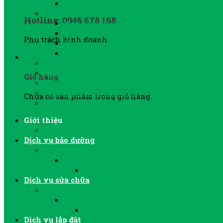
Phụ tùng Wuxi
MÁY SẤY KHÍ NÉN
Hotline: 0946 678 168
Máy sấy khí nén Sullair
Máy sấy khí Jmec
Phụ trách kinh doanh
Máy sấy khí nén Lode Star
Thiết bị After Cooler
0
PHỤ TÙNG MÁY NITƠ
LỌC ĐƯỜNG ỐNG KHÍ NÉN
Giỏ hàng
VAN XẢ NƯỚC TỰ ĐỘNG
BÌNH TÍCH ÁP KHÍ NÉN
Chưa có sản phẩm trong giỏ hàng.
SỬA CHỮA, BẢO DƯỠNG
Giới thiệu
GIỚI THIỆU CÔNG TY
Dịch vụ bảo dưỡng
BẢO DƯỠNG MÁY NÉN KHÍ TRỤC VÍT
BẢO DƯỠNG MÁY SẤY KHÍ
BẢO DƯỠNG BƠM CHÂN KHÔNG
Dịch vụ sửa chữa
SỬA CHỮA MÁY NÉN KHÍ
SỬA CHỮA MÁY SẤY KHÍ
SỬA CHỮA BƠM CHÂN KHÔNG
Dịch vụ lắp đặt