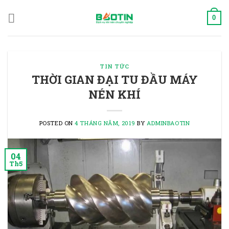
Skip
to
0
content
TIN TỨC
THỜI GIAN ĐẠI TU ĐẦU MÁY
NÉN KHÍ
POSTED ON
4 THÁNG NĂM, 2019
BY
ADMINBAOTIN
04
Th5