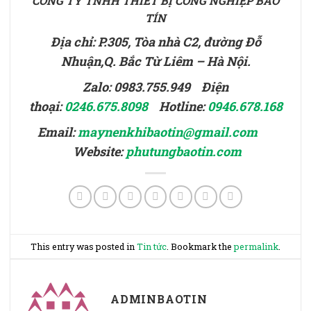
CÔNG TY TNHH THIẾT BỊ CÔNG NGHIỆP BẢO
TÍN
Địa chỉ: P.305, Tòa nhà C2, đường Đỗ
Nhuận,Q. Bắc Từ Liêm – Hà Nội.
Zalo: 0983.755.949 Điện
thoại:
0246.675.8098
Hotline:
0946.678.168
Email:
maynenkhibaotin@gmail.com
Website:
phutungbaotin.com
This entry was posted in
Tin tức
. Bookmark the
permalink
.
ADMINBAOTIN