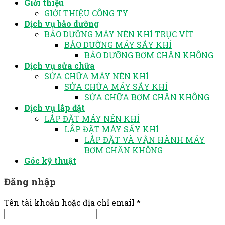
Giới thiệu
GIỚI THIỆU CÔNG TY
Dịch vụ bảo dưỡng
BẢO DƯỠNG MÁY NÉN KHÍ TRỤC VÍT
BẢO DƯỠNG MÁY SẤY KHÍ
BẢO DƯỠNG BƠM CHÂN KHÔNG
Dịch vụ sửa chữa
SỬA CHỮA MÁY NÉN KHÍ
SỬA CHỮA MÁY SẤY KHÍ
SỬA CHỮA BƠM CHÂN KHÔNG
Dịch vụ lắp đặt
LẮP ĐẶT MÁY NÉN KHÍ
LẮP ĐẶT MÁY SẤY KHÍ
LẮP ĐẶT VÀ VẬN HÀNH MÁY
BƠM CHÂN KHÔNG
Góc kỹ thuật
Đăng nhập
Tên tài khoản hoặc địa chỉ email
*