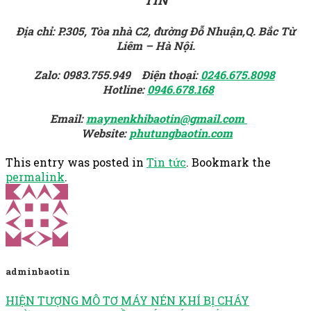
Địa chỉ: P.305, Tòa nhà C2, đường Đỗ Nhuận,Q. Bắc Từ
Liêm – Hà Nội.
Zalo: 0983.755.949 Điện thoại:
0246.675.8098
Hotline:
0946.678.168
Email:
maynenkhibaotin@gmail.com
Website:
phutungbaotin.com
This entry was posted in
Tin tức
. Bookmark the
permalink
.
adminbaotin
HIỆN TƯỢNG MÔ TƠ MÁY NÉN KHÍ BỊ CHÁY