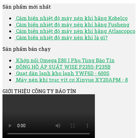
Sản phẩm mới nhất
Cảm biến nhiệt độ máy nén khí hãng Kobelco
Cảm biến nhiệt độ máy nén khí hãng Fusheng
Cảm biến nhiệt độ máy nén khí hãng Atlascopco
Cảm biến nhiệt độ máy nén khí là gì?
Sản phẩm bán chạy
Khớp nối Omega E80 I Phụ Tùng Bảo Tín
ĐỒNG HỒ ÁP SUẤT WISE P235S-P235B
Quạt dàn lạnh kho lạnh YWF6D - 600S
Máy nén khí trục vít cơ Xinyue XY20APM - 8
GIỚI THIỆU CÔNG TY BẢO TÍN