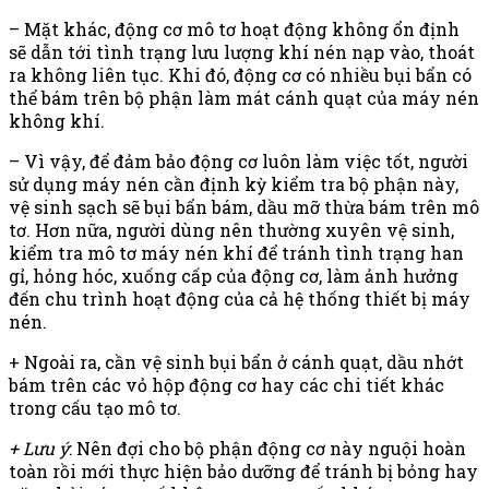
– Mặt khác, động cơ mô tơ hoạt động không ổn định
sẽ dẫn tới tình trạng lưu lượng khí nén nạp vào, thoát
ra không liên tục. Khi đó, động cơ có nhiều bụi bẩn có
thể bám trên bộ phận làm mát cánh quạt của máy nén
không khí.
– Vì vậy, để đảm bảo động cơ luôn làm việc tốt, người
sử dụng máy nén cần định kỳ kiểm tra bộ phận này,
vệ sinh sạch sẽ bụi bẩn bám, dầu mỡ thừa bám trên mô
tơ. Hơn nữa, người dùng nên thường xuyên vệ sinh,
kiểm tra mô tơ máy nén khí để tránh tình trạng han
gỉ, hỏng hóc, xuống cấp của động cơ, làm ảnh hưởng
đến chu trình hoạt động của cả hệ thống thiết bị máy
nén.
+ Ngoài ra, cần vệ sinh bụi bẩn ở cánh quạt, dầu nhớt
bám trên các vỏ hộp động cơ hay các chi tiết khác
trong cấu tạo mô tơ.
+ Lưu ý
: Nên đợi cho bộ phận động cơ này nguội hoàn
toàn rồi mới thực hiện bảo dưỡng để tránh bị bỏng hay