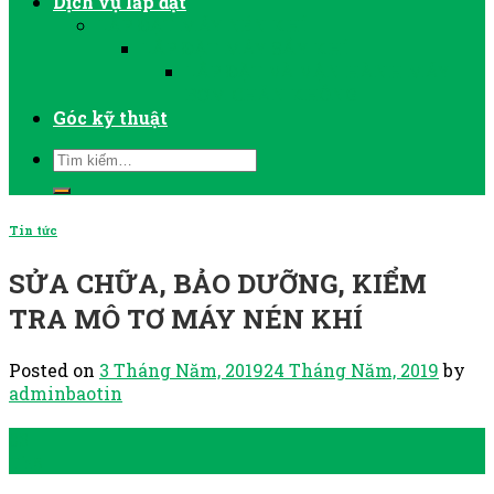
Dịch vụ lắp đặt
LẮP ĐẶT MÁY NÉN KHÍ
LẮP ĐẶT MÁY SẤY KHÍ
LẮP ĐẶT VÀ VẬN HÀNH MÁY
BƠM CHÂN KHÔNG
Góc kỹ thuật
Tin tức
SỬA CHỮA, BẢO DƯỠNG, KIỂM
TRA MÔ TƠ MÁY NÉN KHÍ
Posted on
3 Tháng Năm, 2019
24 Tháng Năm, 2019
by
adminbaotin
03
Th5