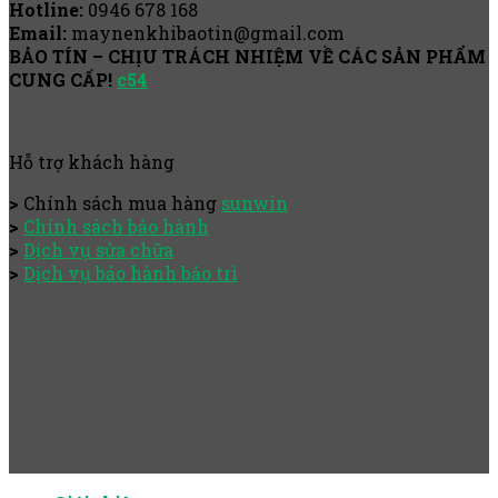
Hotline:
0946 678 168
Email:
maynenkhibaotin@gmail.com
BẢO TÍN – CHỊU TRÁCH NHIỆM VỀ CÁC SẢN PHẨM
CUNG CẤP!
c54
Hỗ trợ khách hàng
>
Chính sách mua hàng
sunwin
>
Chính sách bảo hành
>
Dịch vụ sửa chữa
>
Dịch vụ bảo hành bảo trì