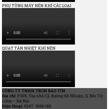
PHỤ TÙNG MÁY NÉN KHÍ CÁC LOẠI
QUẠT TẢN NHIỆT KHÍ NÉN
CÔNG TY TNHH TBCN BẢO TÍN
Địa chỉ:
P.305, Tòa nhà C2, đường Đỗ Nhuận, Q. Bắc Từ
Liêm – Hà Nội
Điện thoại:
0247. 3066 168