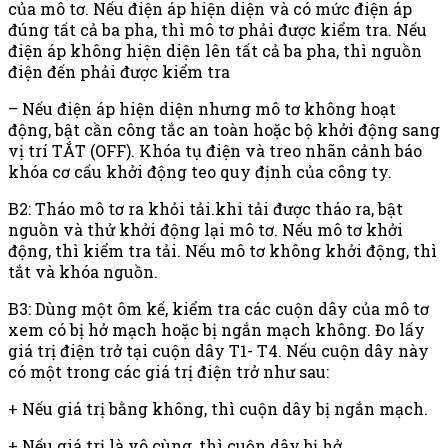
của mô tơ. Nếu điện áp hiện diện và có mức điện áp
đúng tất cả ba pha, thì mô tơ phải được kiểm tra. Nếu
điện áp không hiện diện lên tất cả ba pha, thì nguồn
điện đến phải được kiểm tra
– Nếu điện áp hiện diện nhưng mô tơ không hoạt
động, bật cần công tắc an toàn hoặc bộ khởi động sang
vị trí TẮT (OFF). Khóa tụ điện và treo nhãn cảnh báo
khóa cơ cấu khởi động teo quy định của công ty.
B2: Tháo mô tơ ra khỏi tải.khi tải được tháo ra, bật
nguồn và thử khởi động lại mô tơ. Nếu mô tơ khởi
động, thì kiểm tra tải. Nếu mô tơ không khởi động, thì
tắt và khóa nguồn.
B3: Dùng một ôm kế, kiểm tra các cuộn dây của mô tơ
xem có bị hở mạch hoặc bị ngắn mạch không. Đo lấy
giá trị điện trở tại cuộn dây T1- T4. Nếu cuộn dây này
có một trong các giá trị điện trở như sau:
+ Nếu giá trị bằng không, thì cuộn dây bị ngắn mạch.
+ Nếu giá trị là vô cùng, thì cuộn dây bị hở.