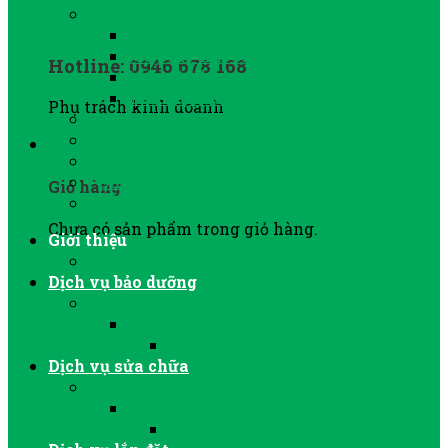
MÁY SẤY KHÍ NÉN
Máy sấy khí nén Sullair
Máy sấy khí Jmec
Hotline: 0946 678 168
Máy sấy khí nén Lode Star
Thiết bị After Cooler
Phụ trách kinh doanh
PHỤ TÙNG MÁY NITƠ
LỌC ĐƯỜNG ỐNG KHÍ NÉN
0
VAN XẢ NƯỚC TỰ ĐỘNG
BÌNH TÍCH ÁP KHÍ NÉN
Giỏ hàng
SỬA CHỮA, BẢO DƯỠNG
Chưa có sản phẩm trong giỏ hàng.
Giới thiệu
GIỚI THIỆU CÔNG TY
Dịch vụ bảo dưỡng
BẢO DƯỠNG MÁY NÉN KHÍ TRỤC VÍT
BẢO DƯỠNG MÁY SẤY KHÍ
BẢO DƯỠNG BƠM CHÂN KHÔNG
Dịch vụ sửa chữa
SỬA CHỮA MÁY NÉN KHÍ
SỬA CHỮA MÁY SẤY KHÍ
SỬA CHỮA BƠM CHÂN KHÔNG