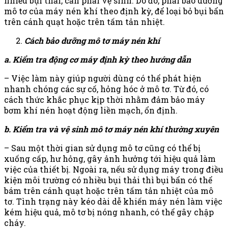
nhiều bụi thải, cần phải vệ sinh. Do đó, phải bảo dưỡng
mô tơ của máy nén khí theo định kỳ, để loại bỏ bụi bẩn
trên cánh quạt hoặc trên tấm tản nhiệt.
Cách bảo dưỡng mô tơ máy nén khí
a. Kiểm tra động cơ máy định kỳ theo hướng dẫn
– Việc làm này giúp người dùng có thể phát hiện
nhanh chóng các sự cố, hỏng hóc ở mô tơ. Từ đó, có
cách thức khắc phục kịp thời nhằm đảm bảo máy
bơm khí nén hoạt động liền mạch, ổn định.
b. Kiểm tra và vệ sinh mô tơ máy nén khí thường xuyên
– Sau một thời gian sử dụng mô tơ cũng có thể bị
xuống cấp, hư hỏng, gây ảnh hưởng tới hiệu quả làm
việc của thiết bị. Ngoài ra, nếu sử dụng máy trong điều
kiện môi trường có nhiều bụi thải thì bụi bẩn có thể
bám trên cánh quạt hoặc trên tấm tản nhiệt của mô
tơ. Tình trạng này kéo dài dễ khiến máy nén làm việc
kém hiệu quả, mô tơ bị nóng nhanh, có thể gây chập
cháy.