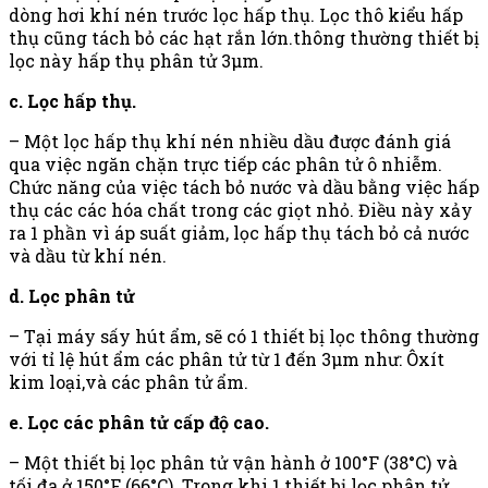
dòng hơi khí nén trước lọc hấp thụ. Lọc thô kiểu hấp
thụ cũng tách bỏ các hạt rắn lớn.thông thường thiết bị
lọc này hấp thụ phân tử 3µm.
c. Lọc hấp thụ.
– Một lọc hấp thụ khí nén nhiều dầu được đánh giá
qua việc ngăn chặn trực tiếp các phân tử ô nhiễm.
Chức năng của việc tách bỏ nước và dầu bằng việc hấp
thụ các các hóa chất trong các giọt nhỏ. Điều này xảy
ra 1 phần vì áp suất giảm, lọc hấp thụ tách bỏ cả nước
và dầu từ khí nén.
d. Lọc phân tử
– Tại máy sấy hút ẩm, sẽ có 1 thiết bị lọc thông thường
với tỉ lệ hút ẩm các phân tử từ 1 đến 3µm như: Ôxít
kim loại,và các phân tử ẩm.
e. Lọc các phân tử cấp độ cao.
– Một thiết bị lọc phân tử vận hành ở 100°F (38°C) và
tối đa ở 150°F (66°C). Trong khi 1 thiết bị lọc phân tử