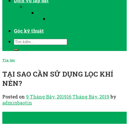
Dịch vụ lắp đặt
LẮP ĐẶT MÁY NÉN KHÍ
LẮP ĐẶT MÁY SẤY KHÍ
LẮP ĐẶT VÀ VẬN HÀNH MÁY
BƠM CHÂN KHÔNG
Góc kỹ thuật
Tin tức
TẠI SAO CẦN SỬ DỤNG LỌC KHÍ
NÉN?
Posted on
9 Tháng Bảy, 2019
16 Tháng Bảy, 2019
by
adminbaotin
09
Th7