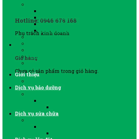
MÁY SẤY KHÍ NÉN
Máy sấy khí nén Sullair
Máy sấy khí Jmec
Hotline: 0946 678 168
Máy sấy khí nén Lode Star
Thiết bị After Cooler
Phụ trách kinh doanh
PHỤ TÙNG MÁY NITƠ
LỌC ĐƯỜNG ỐNG KHÍ NÉN
0
VAN XẢ NƯỚC TỰ ĐỘNG
BÌNH TÍCH ÁP KHÍ NÉN
Giỏ hàng
SỬA CHỮA, BẢO DƯỠNG
Chưa có sản phẩm trong giỏ hàng.
Giới thiệu
GIỚI THIỆU CÔNG TY
Dịch vụ bảo dưỡng
BẢO DƯỠNG MÁY NÉN KHÍ TRỤC VÍT
BẢO DƯỠNG MÁY SẤY KHÍ
BẢO DƯỠNG BƠM CHÂN KHÔNG
Dịch vụ sửa chữa
SỬA CHỮA MÁY NÉN KHÍ
SỬA CHỮA MÁY SẤY KHÍ
SỬA CHỮA BƠM CHÂN KHÔNG