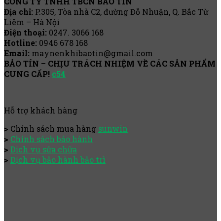
CÔNG TY TNHH TBCN BẢO TÍN
Địa chỉ:
P.305, Tòa nhà C2, đường Đỗ Nhuận, Q. Bắc Từ
Liêm – Hà Nội
Điện thoại:
0247. 3066 168
Hotline:
0946 678 168
Email:
maynenkhibaotin@gmail.com
BẢO TÍN – CHỊU TRÁCH NHIỆM VỀ CÁC SẢN PHẨM
CUNG CẤP!
c54
Hỗ trợ khách hàng
>
Chính sách mua hàng
sunwin
>
Chính sách bảo hành
>
Dịch vụ sửa chữa
>
Dịch vụ bảo hành bảo trì