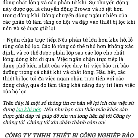
dòng chất lỏng và các phân tử khí. Sự chuyển động
này được gọi là chuyển động Brown và rõ rệt hơn
trong dòng khí. Dòng chuyển động ngẫu nhiên của
các phân tử làm tăng cơ hội va đập vào thiết bị lọc khí
nén và sẽ được giữ lại.
+ Ngăn chặn trực tiếp: Nếu phân tử lớn hơn khe hở, lỗ
rỗng của bộ lọc. Các lỗ rỗng có thể nhỏ hơn không xác
định, và có thể được phân lớp sau các lớp cho chất
lỏng, dòng khí đi qua. Việc ngăn chặn trực tiếp là
dạng phổ biến nhất của việc duy trì việc bảo trì, bảo
dưỡng trong cả chất khí và chất lỏng. Hầu hết, các
thiết bị lọc tối đa việc ngăn chặn trực tiếp với các
dòng chảy, qua đó làm tăng khả năng duy trì làm việc
của bộ lọc .
Trên đây, là một số thông tin cơ bản về lợi ích của việc sử
dụng
lọc khí nén
. Nếu như bạn còn thắc mắc khác cần
được giải đáp và giúp đỡ xin vui lòng liên hệ tới Công ty
chúng tôi. Chún
g tôi xin chân thành cảm ơn!
CÔNG TY TNHH THIẾT BỊ CÔNG NGHIỆP BẢO