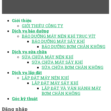
Giới thiệu
GIỚI THIỆU CÔNG TY
Dịch vụ bảo dưỡng
BẢO DƯỠNG MÁY NÉN KHÍ TRỤC VÍT
BẢO DƯỠNG MÁY SẤY KHÍ
BẢO DƯỠNG BƠM CHÂN KHÔNG
Dịch vụ sửa chữa
SỬA CHỮA MÁY NÉN KHÍ
SỬA CHỮA MÁY SẤY KHÍ
SỬA CHỮA BƠM CHÂN KHÔNG
Dịch vụ lắp đặt
LẮP ĐẶT MÁY NÉN KHÍ
LẮP ĐẶT MÁY SẤY KHÍ
LẮP ĐẶT VÀ VẬN HÀNH MÁY
BƠM CHÂN KHÔNG
Góc kỹ thuật
Đăng nhập