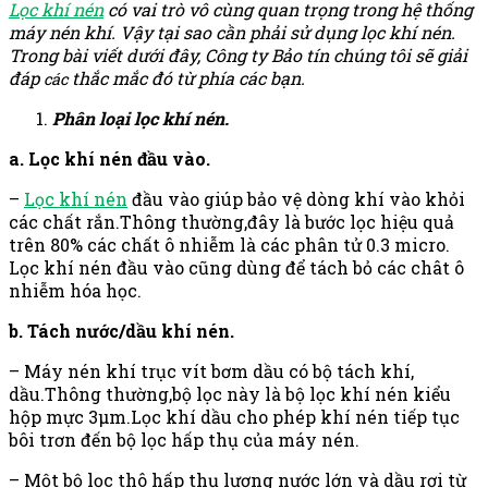
Lọc khí nén
có vai trò vô cùng quan trọng trong hệ thống
máy nén khí. Vậy tại sao cần phải sử dụng lọc khí nén.
Trong bài viết dưới đây, Công ty Bảo tín chúng tôi sẽ giải
đáp
thắc mắc đó từ phía các bạn.
các
Phân loại lọc khí nén.
a. Lọc khí nén đầu vào.
–
Lọc khí nén
đầu vào giúp bảo vệ dòng khí vào khỏi
các chất rắn.Thông thường,đây là bước lọc hiệu quả
trên 80% các chất ô nhiễm là các phân tử 0.3 micro.
Lọc khí nén đầu vào cũng dùng để tách bỏ các chât ô
nhiễm hóa học.
b. Tách nước/dầu khí nén.
– Máy nén khí trục vít bơm dầu có bộ tách khí,
dầu.Thông thường,bộ lọc này là bộ lọc khí nén kiểu
hộp mực 3µm.Lọc khí dầu cho phép khí nén tiếp tục
bôi trơn đến bộ lọc hấp thụ của máy nén.
– Một bộ lọc thô hấp thụ lượng nước lớn và dầu rơi từ