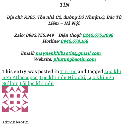
TÍN
Địa chỉ: P.305, Tòa nhà C2, đường Đỗ Nhuận,Q. Bắc Từ
Liêm – Hà Nội.
Zalo: 0983.755.949 Điện thoại:
0246.675.8098
Hotline:
0946.678.168
Email:
maynenkhibaotin@gmail.com
Website:
phutungbaotin.com
This entry was posted in
Tin tức
and tagged
Lọc khí
nén Atlascopco
,
Lọc khí nén Hitachi
,
Lọc khí nén
Sullair
,
Lõi lọc khí nén
.
adminbaotin