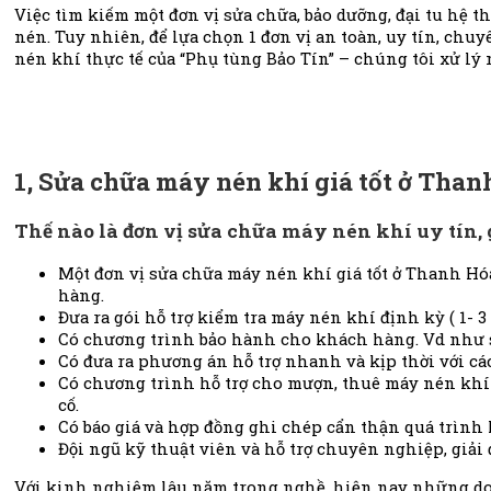
Việc tìm kiếm một đơn vị sửa chữa, bảo dưỡng, đại tu hệ 
nén. Tuy nhiên, để lựa chọn 1 đơn vị an toàn, uy tín, c
nén khí thực tế của “Phụ tùng Bảo Tín” – chúng tôi xử lý 
1, Sửa chữa máy nén khí giá tốt ở Than
Thế nào là đơn vị sửa chữa máy nén khí uy tín, g
Một đơn vị sửa chữa máy nén khí giá tốt ở Thanh Hóa
hàng.
Đưa ra gói hỗ trợ kiểm tra máy nén khí định kỳ ( 1- 
Có chương trình bảo hành cho khách hàng. Vd như sản 
Có đưa ra phương án hỗ trợ nhanh và kịp thời với cá
Có chương trình hỗ trợ cho mượn, thuê máy nén khí
cố.
Có báo giá và hợp đồng ghi chép cẩn thận quá trình 
Đội ngũ kỹ thuật viên và hỗ trợ chuyên nghiệp, giải
Với kinh nghiệm lâu năm trong nghề, hiện nay những do