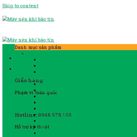
Skip to content
Danh mục sản phẩm
MÁY NÉN KHÍ
Máy nén khí biến tần
Máy nén khí Kaishan BK
Máy nén khí Kaishan LG
PHỤ TÙNG MÁY NÉN KHÍ
Giao hàng
Phụ tùng Atlascopco
Phụ tùng Fusheng
Phạm vi toàn quốc
Phụ tùng Hanshin
Phụ tùng Hitachi
Phụ tùng Ingersorand
Hotline: 0946 678 168
Phụ tùng khác
Phụ tùng Kobelco
Phụ tùng máy YEE
Hỗ trợ kỹ thuật
Phụ tùng Sullair