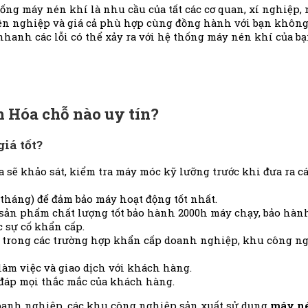
thống máy nén khí là nhu cầu của tất các cơ quan, xí nghi
huyên nghiệp và giá cả phù hợp cùng đồng hành với bạn khô
nhanh các lỗi có thể xảy ra với hệ thống máy nén khí của bạ
h Hóa chỗ nào uy tín?
iá tốt?
 sẽ khảo sát, kiểm tra máy móc kỹ lưỡng trước khi đưa ra c
3 tháng) để đảm bảo máy hoạt động tốt nhất.
phẩm chất lượng tốt bảo hành 2000h máy chạy, bảo hà
c sự cố khẩn cấp.
 trong các trường hợp khẩn cấp doanh nghiệp, khu công n
làm việc và giao dịch với khách hàng.
 đáp mọi thắc mắc của khách hàng.
anh nghiệp, các khu công nghiệp sản xuất sử dụng
máy né