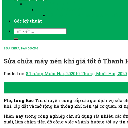
LẮP ĐẶT MÁY NÉN KHÍ
LẮP ĐẶT MÁY SẤY KHÍ
LẮP ĐẶT VÀ VẬN HÀNH MÁY BƠM C
Góc kỹ thuật
SỬA CHỮA, BẢO DƯỠNG
Sửa chữa máy nén khí giá tốt ở Thanh 
Posted on
8 Tháng Mười Hai, 2020
10 Tháng Mười Hai, 2020
08
Th12
Phụ tùng Bảo Tín
chuyên cung cấp các gói dịch vụ sửa ch
khí, lắp đặt và mở rộng hệ thống khí nén tại cơ quan, xí
Hiện nay trong công nghiệp cần sử dụng rất nhiều các ứ
xuất, làm chậm tiến độ công việc và ảnh hưởng tới uy tín cu