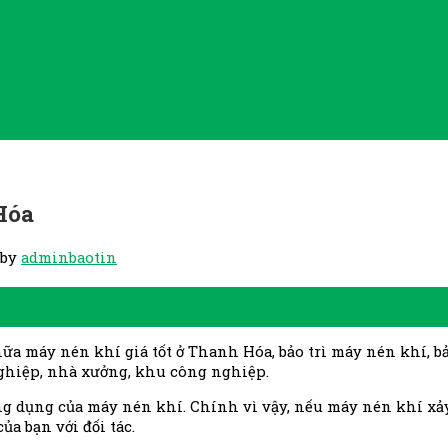
HÂN KHÔNG
Hóa
by
adminbaotin
ữa máy nén khí giá tốt ở Thanh Hóa, bảo trì máy nén khí, b
 nghiệp, nhà xưởng, khu công nghiệp.
ng dụng của máy nén khí. Chính vì vậy, nếu máy nén khí
xả
̉a bạn với đối tác.