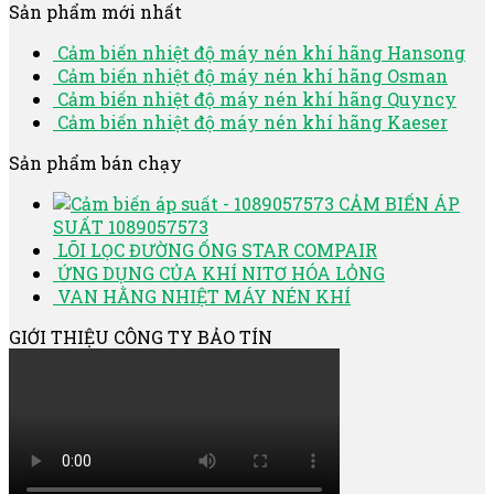
Sản phẩm mới nhất
Cảm biến nhiệt độ máy nén khí hãng Hansong
Cảm biến nhiệt độ máy nén khí hãng Osman
Cảm biến nhiệt độ máy nén khí hãng Quyncy
Cảm biến nhiệt độ máy nén khí hãng Kaeser
Sản phẩm bán chạy
CẢM BIẾN ÁP
SUẤT 1089057573
LÕI LỌC ĐƯỜNG ỐNG STAR COMPAIR
ỨNG DỤNG CỦA KHÍ NITƠ HÓA LỎNG
VAN HẰNG NHIỆT MÁY NÉN KHÍ
GIỚI THIỆU CÔNG TY BẢO TÍN