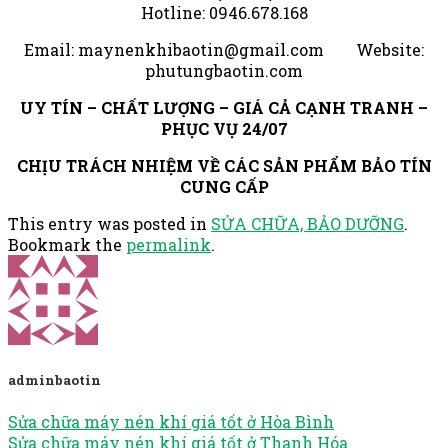
Hotline: 0946.678.168
Email: maynenkhibaotin@gmail.com Website:
phutungbaotin.com
UY TÍN – CHẤT LƯỢNG – GIÁ CẢ CẠNH TRANH –
PHỤC VỤ 24/07
CHỊU TRÁCH NHIỆM VỀ CÁC SẢN PHẨM BẢO TÍN
CUNG CẤP
This entry was posted in
SỬA CHỮA, BẢO DƯỠNG
.
Bookmark the
permalink
.
adminbaotin
Sửa chữa máy nén khí giá tốt ở Hòa Bình
Sửa chữa máy nén khí giá tốt ở Thanh Hóa