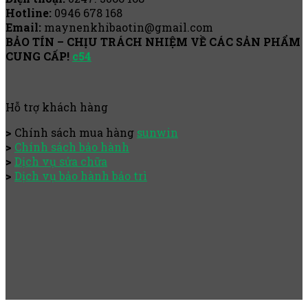
Hotline:
0946 678 168
Email:
maynenkhibaotin@gmail.com
BẢO TÍN – CHỊU TRÁCH NHIỆM VỀ CÁC SẢN PHẨM
CUNG CẤP!
c54
Hỗ trợ khách hàng
>
Chính sách mua hàng
sunwin
>
Chính sách bảo hành
>
Dịch vụ sửa chữa
>
Dịch vụ bảo hành bảo trì