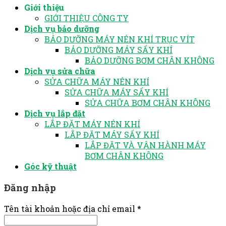
Giới thiệu
GIỚI THIỆU CÔNG TY
Dịch vụ bảo dưỡng
BẢO DƯỠNG MÁY NÉN KHÍ TRỤC VÍT
BẢO DƯỠNG MÁY SẤY KHÍ
BẢO DƯỠNG BƠM CHÂN KHÔNG
Dịch vụ sửa chữa
SỬA CHỮA MÁY NÉN KHÍ
SỬA CHỮA MÁY SẤY KHÍ
SỬA CHỮA BƠM CHÂN KHÔNG
Dịch vụ lắp đặt
LẮP ĐẶT MÁY NÉN KHÍ
LẮP ĐẶT MÁY SẤY KHÍ
LẮP ĐẶT VÀ VẬN HÀNH MÁY
BƠM CHÂN KHÔNG
Góc kỹ thuật
Đăng nhập
Tên tài khoản hoặc địa chỉ email
*