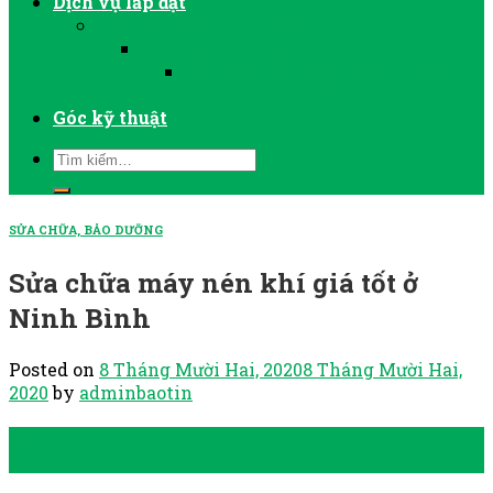
Dịch vụ lắp đặt
LẮP ĐẶT MÁY NÉN KHÍ
LẮP ĐẶT MÁY SẤY KHÍ
LẮP ĐẶT VÀ VẬN HÀNH MÁY
BƠM CHÂN KHÔNG
Góc kỹ thuật
SỬA CHỮA, BẢO DƯỠNG
Sửa chữa máy nén khí giá tốt ở
Ninh Bình
Posted on
8 Tháng Mười Hai, 2020
8 Tháng Mười Hai,
2020
by
adminbaotin
08
Th12