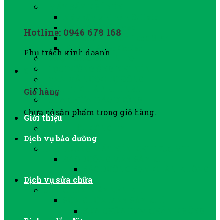
MÁY SẤY KHÍ NÉN
Máy sấy khí nén Sullair
Máy sấy khí Jmec
Hotline: 0946 678 168
Máy sấy khí nén Lode Star
Thiết bị After Cooler
Phụ trách kinh doanh
PHỤ TÙNG MÁY NITƠ
LỌC ĐƯỜNG ỐNG KHÍ NÉN
0
VAN XẢ NƯỚC TỰ ĐỘNG
BÌNH TÍCH ÁP KHÍ NÉN
Giỏ hàng
SỬA CHỮA, BẢO DƯỠNG
Chưa có sản phẩm trong giỏ hàng.
Giới thiệu
GIỚI THIỆU CÔNG TY
Dịch vụ bảo dưỡng
BẢO DƯỠNG MÁY NÉN KHÍ TRỤC VÍT
BẢO DƯỠNG MÁY SẤY KHÍ
BẢO DƯỠNG BƠM CHÂN KHÔNG
Dịch vụ sửa chữa
SỬA CHỮA MÁY NÉN KHÍ
SỬA CHỮA MÁY SẤY KHÍ
SỬA CHỮA BƠM CHÂN KHÔNG