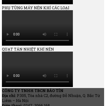
PHỤ TÙNG MÁY NÉN KHÍ CÁC LOẠI
QUẠT TẢN NHIỆT KHÍ NÉN
CÔNG TY TNHH TBCN BẢO TÍN
Địa chỉ:
P.305, Tòa nhà C2, đường Đỗ Nhuận, Q. Bắc Từ
Liêm – Hà Nội
Điện thoại:
0247. 3066 168