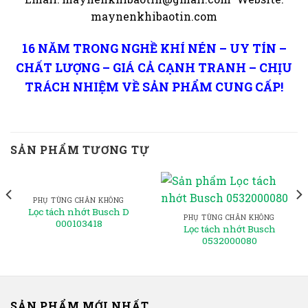
maynenkhibaotin.com
16 NĂM TRONG NGHỀ KHÍ NÉN – UY TÍN –
CHẤT LƯỢNG – GIÁ CẢ CẠNH TRANH – CHỊU
TRÁCH NHIỆM VỀ SẢN PHẨM CUNG CẤP!
SẢN PHẨM TƯƠNG TỰ
PHỤ TÙNG CHÂN KHÔNG
Lọc tách nhớt Busch D
PHỤ TÙNG CHÂN KHÔNG
000103418
Lọc tách nhớt Busch
0532000080
SẢN PHẨM MỚI NHẤT