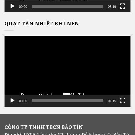
00:00
03:19
QUẠT TẢN NHIỆT KHÍ NÉN
Trình
chơi
Video
00:00
01:15
CÔNG TY TNHH TBCN BẢO TÍN
Địa chỉ:
P.305, Tòa nhà C2, đường Đỗ Nhuận, Q. Bắc Từ