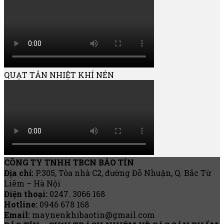
QUẠT TẢN NHIỆT KHÍ NÉN
CÔNG TY TNHH TBCN BẢO TÍN
Địa chỉ:
P.305, Tòa nhà C2, đường Đỗ Nhuận, Q. Bắc Từ
Liêm – Hà Nội
Điện thoại:
0247. 3066 168
Hotline:
0946 678 168
Email:
maynenkhibaotin@gmail.com