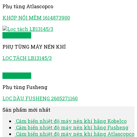
Phụ tùng Atlascopco
KHỚP NỐI MỀM 1614873900
Quick View
PHỤ TÙNG MÁY NÉN KHÍ
LỌC TÁCH LB13145/3
Quick View
Phụ tùng Fusheng
LỌC DẦU FUSHENG 2605271160
Sản phẩm mới nhất
Cảm biến nhiệt độ máy nén khí hãng Kobelco
Cảm biến nhiệt độ máy nén khí hãng Fusheng
Cảm biến nhiệt độ máy nén khí hãng Atlascopco