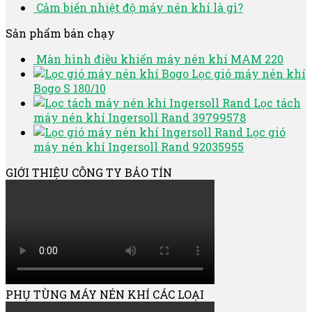
Cảm biến nhiệt độ máy nén khí là gì?
Sản phẩm bán chạy
Màn hình điều khiển máy nén khí MAM 220
Lọc gió máy nén khí
Bogo S 180/10
Lọc tách
máy nén khí Ingersoll Rand 39799578
Lọc gió
máy nén khí Ingersoll Rand 92035955
GIỚI THIỆU CÔNG TY BẢO TÍN
PHỤ TÙNG MÁY NÉN KHÍ CÁC LOẠI