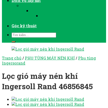
Dịch vụ lắp đặt
LẮP ĐẶT MÁY NÉN KHÍ
LẮP ĐẶT MÁY SẤY KHÍ
LẮP ĐẶT VÀ VẬN HÀNH MÁY
BƠM CHÂN KHÔNG
Góc kỹ thuật
Trang chủ
/
PHỤ TÙNG MÁY NÉN KHÍ
/
Phụ tùng
Ingersorand
Lọc gió máy nén khí
Ingersoll Rand 46856845