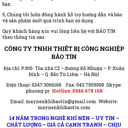
bạn.
5, Chúng tôi luôn đồng hành hỗ trợ hướng dẫn và bảo
vệ sản phẩm suốt quá trình bạn sử dụng.
Quý khách hàng xin vui lòng liên hệ với BẢO TÍN
theo thông tin sau:
CÔNG TY TNHH THIẾT BỊ CÔNG NGHIỆP
BẢO TÍN
Địa chỉ: P.305- Tòa nhà C2 – đường Đỗ Nhuận – P. Xuân
Đỉnh – Q. Bắc Từ Liêm – Hà Nội
Điện thoại: 0247.3066168 Fax: 043.7509008 Skype:
phuong-pr
Hotline: 0946 678 168
Email: maynenkhibaotin@gmail.com Website:
maynenkhibaotin.com
14 NĂM TRONG NGHỀ KHÍ NÉN – UY TÍN –
CHẤT LƯỢNG – GIÁ CẢ CẠNH TRANH – CHỊU