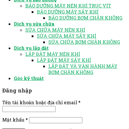
BẢO DƯỠNG MÁY NÉN KHÍ TRỤC VÍT
BẢO DƯỠNG MÁY SẤY KHÍ
BẢO DƯỠNG BƠM CHÂN KHÔNG
Dịch vụ sửa chữa
SỬA CHỮA MÁY NÉN KHÍ
SỬA CHỮA MÁY SẤY KHÍ
SỬA CHỮA BƠM CHÂN KHÔNG
Dịch vụ lắp đặt
LẮP ĐẶT MÁY NÉN KHÍ
LẮP ĐẶT MÁY SẤY KHÍ
LẮP ĐẶT VÀ VẬN HÀNH MÁY
BƠM CHÂN KHÔNG
Góc kỹ thuật
Đăng nhập
Tên tài khoản hoặc địa chỉ email
*
Mật khẩu
*