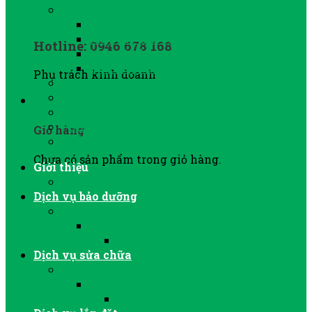
MÁY SẤY KHÍ NÉN
Máy sấy khí nén Sullair
Máy sấy khí Jmec
Hotline: 0946 678 168
Máy sấy khí nén Lode Star
Thiết bị After Cooler
Phụ trách kinh doanh
PHỤ TÙNG MÁY NITƠ
LỌC ĐƯỜNG ỐNG KHÍ NÉN
0
VAN XẢ NƯỚC TỰ ĐỘNG
BÌNH TÍCH ÁP KHÍ NÉN
Giỏ hàng
SỬA CHỮA, BẢO DƯỠNG
Chưa có sản phẩm trong giỏ hàng.
Giới thiệu
GIỚI THIỆU CÔNG TY
Dịch vụ bảo dưỡng
BẢO DƯỠNG MÁY NÉN KHÍ TRỤC VÍT
BẢO DƯỠNG MÁY SẤY KHÍ
BẢO DƯỠNG BƠM CHÂN KHÔNG
Dịch vụ sửa chữa
SỬA CHỮA MÁY NÉN KHÍ
SỬA CHỮA MÁY SẤY KHÍ
SỬA CHỮA BƠM CHÂN KHÔNG