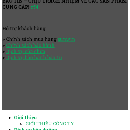
BẢO TÍN – CHỊU TRÁCH NHIỆM VỀ CÁC SẢN PHẨM
CUNG CẤP!
c54
Hỗ trợ khách hàng
>
Chính sách mua hàng
sunwin
>
Chính sách bảo hành
>
Dịch vụ sửa chữa
>
Dịch vụ bảo hành bảo trì
Giới thiệu
GIỚI THIỆU CÔNG TY
Dịch vụ bảo dưỡng