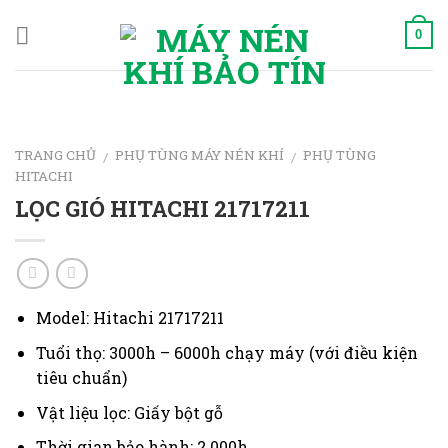
Skip
to
0
content
TRANG CHỦ
PHỤ TÙNG MÁY NÉN KHÍ
PHỤ TÙNG
/
/
HITACHI
LỌC GIÓ HITACHI 21717211
Model: Hitachi 21717211
Tuổi thọ: 3000h – 6000h chạy máy (với điều kiện
tiêu chuẩn)
Vật liệu lọc: Giấy bột gỗ
Thời gian bảo hành: 2.000h