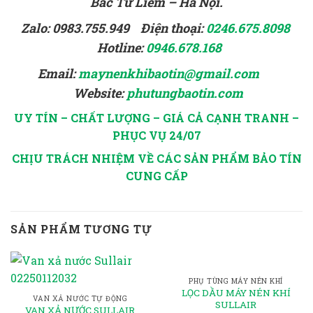
Bắc Từ Liêm – Hà Nội.
Zalo: 0983.755.949 Điện thoại:
0246.675.8098
Hotline:
0946.678.168
Email:
maynenkhibaotin@gmail.com
Website:
phutungbaotin.com
UY TÍN – CHẤT LƯỢNG – GIÁ CẢ CẠNH TRANH –
PHỤC VỤ 24/07
CHỊU TRÁCH NHIỆM VỀ CÁC SẢN PHẨM BẢO TÍN
CUNG CẤP
SẢN PHẨM TƯƠNG TỰ
PHỤ TÙNG MÁY NÉN KHÍ
LỌC DẦU MÁY NÉN KHÍ
VAN XẢ NƯỚC TỰ ĐỘNG
SULLAIR
VAN XẢ NƯỚC SULLAIR