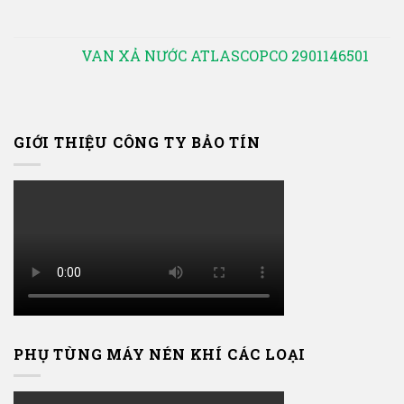
VAN XẢ NƯỚC ATLASCOPCO 2901146501
GIỚI THIỆU CÔNG TY BẢO TÍN
PHỤ TÙNG MÁY NÉN KHÍ CÁC LOẠI