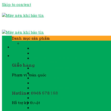
Skip to content
Danh mục sản phẩm
MÁY NÉN KHÍ
Máy nén khí biến tần
Máy nén khí Kaishan BK
Máy nén khí Kaishan LG
PHỤ TÙNG MÁY NÉN KHÍ
Giao hàng
Phụ tùng Atlascopco
Phụ tùng Fusheng
Phạm vi toàn quốc
Phụ tùng Hanshin
Phụ tùng Hitachi
Phụ tùng Ingersorand
Hotline: 0946 678 168
Phụ tùng khác
Phụ tùng Kobelco
Phụ tùng máy YEE
Hỗ trợ kỹ thuật
Phụ tùng Sullair