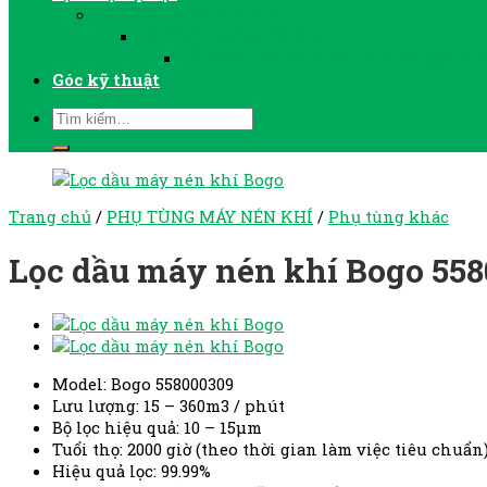
LẮP ĐẶT MÁY NÉN KHÍ
LẮP ĐẶT MÁY SẤY KHÍ
LẮP ĐẶT VÀ VẬN HÀNH MÁY BƠM C
Góc kỹ thuật
Trang chủ
/
PHỤ TÙNG MÁY NÉN KHÍ
/
Phụ tùng khác
Lọc dầu máy nén khí Bogo 55
Model: Bogo 558000309
Lưu lượng: 15 – 360m3 / phút
Bộ lọc hiệu quả: 10 – 15μm
Tuổi thọ: 2000 giờ (theo thời gian làm việc tiêu chuẩn
Hiệu quả lọc: 99.99%