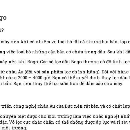
go
ì?
 máy nén khí có nhiệm vụ loại bỏ tất cả những bụi bẩn, tạp 
 việc loại bỏ những cặn bẩn có chứa trong dầu. Sau khi dầu
y nén khí Bogo. Các bộ lọc dầu Bogo thường có độ tinh lọc
từ châu Âu (đối với sản phẩm lọc chính hãng). Đối với hàn
 khoảng 2000 – 4000 giờ. Bạn có thể quyết định thay lọc dầu
 bẩn. Bạn nên thay thế lọc sớm hơn để đảm bảo cho máy.
 triển công nghệ châu Âu của Đức nên rất bền và có chất lư
huyên biệt được cho môi trường làm việc khắc nghiệt nhất: 
c. Vỏ lọc cực chắc chắn có thể chống được áp lực và rỉ sét t
i môi trường.