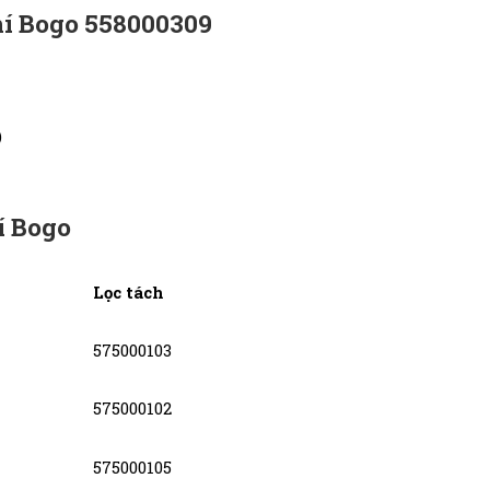
hí
Bogo 558000309
)
í Bogo
Lọc tách
575000103
575000102
575000105