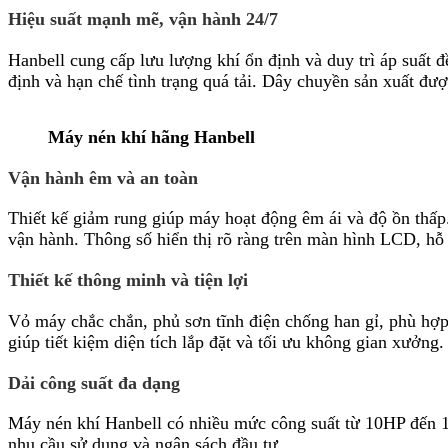
Hiệu suất mạnh mẽ, vận hành 24/7
Hanbell cung cấp lưu lượng khí ổn định và duy trì áp suất đ
định và hạn chế tình trạng quá tải. Dây chuyền sản xuất được
Máy nén khí hãng Hanbell
Vận hành êm và an toàn
Thiết kế giảm rung giúp máy hoạt động êm ái và độ ồn thấp.
vận hành. Thông số hiển thị rõ ràng trên màn hình LCD, hỗ 
Thiết kế thông minh và tiện lợi
Vỏ máy chắc chắn, phủ sơn tĩnh điện chống han gỉ, phù hợp
giúp tiết kiệm diện tích lắp đặt và tối ưu không gian xưởng.
Dải công suất đa dạng
Máy nén khí Hanbell có nhiều mức công suất từ 10HP đến 
nhu cầu sử dụng và ngân sách đầu tư.