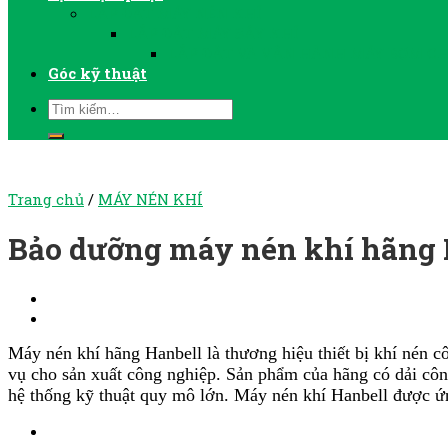
LẮP ĐẶT MÁY NÉN KHÍ
LẮP ĐẶT MÁY SẤY KHÍ
LẮP ĐẶT VÀ VẬN HÀNH MÁY BƠM C
Góc kỹ thuật
Trang chủ
/
MÁY NÉN KHÍ
Bảo dưỡng máy nén khí hãng 
Máy nén khí hãng
Hanbell
là thương hiệu thiết bị khí nén 
vụ cho sản xuất công nghiệp. Sản phẩm của hãng có dải côn
hệ thống kỹ thuật quy mô lớn. Máy nén khí Hanbell được ứng