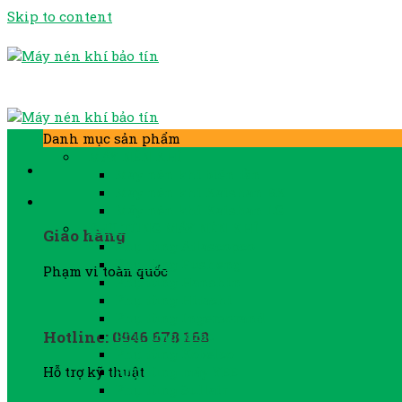
Skip to content
Danh mục sản phẩm
MÁY NÉN KHÍ
Máy nén khí biến tần
Máy nén khí Kaishan BK
Máy nén khí Kaishan LG
PHỤ TÙNG MÁY NÉN KHÍ
Giao hàng
Phụ tùng Atlascopco
Phụ tùng Fusheng
Phạm vi toàn quốc
Phụ tùng Hanshin
Phụ tùng Hitachi
Phụ tùng Ingersorand
Hotline: 0946 678 168
Phụ tùng khác
Phụ tùng Kobelco
Phụ tùng máy YEE
Hỗ trợ kỹ thuật
Phụ tùng Sullair