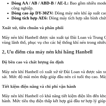
Dòng AA / AB / ABD-B / AE-L:
Bao gồm nhiều model 
công nghiệp.
Dòng cao áp DY-30ZV:
Dòng máy nén khí áp suất cao
Dòng tích hợp AE6:
Dòng máy tích hợp sẵn bình chứa 
Xuất xứ, tiêu chuẩn và phân phối
Máy nén khí Hanbell được sản xuất tại Đài Loan và Trung Q
vùng lãnh thổ, phục vụ cho các hệ thống khí nén trong nhi
2, Ưu điểm của máy nén khí hãng Hanbell
Độ bền cao và chất lượng ổn định
Máy nén khí Hanbell có xuất xứ từ Đài Loan và được sản xu
sát. Mức độ mài mòn thấp giúp đầu nén có tuổi thọ cao. Máy
Tiết kiệm điện năng và chi phí vận hành
Máy nén khí Hanbell có khả năng tiết kiệm điện lên đến kh
hành. Mức tiêu thụ điện thấp kết hợp giá đầu tư hợp lý giúp