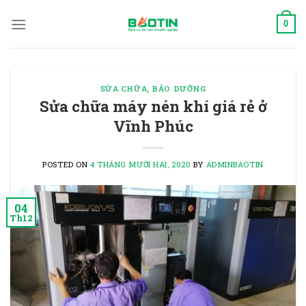
Skip
to
0
content
SỬA CHỮA, BẢO DƯỠNG
Sửa chữa máy nén khí giá rẻ ở
Vĩnh Phúc
POSTED ON
4 THÁNG MƯỜI HAI, 2020
BY
ADMINBAOTIN
04
Th12