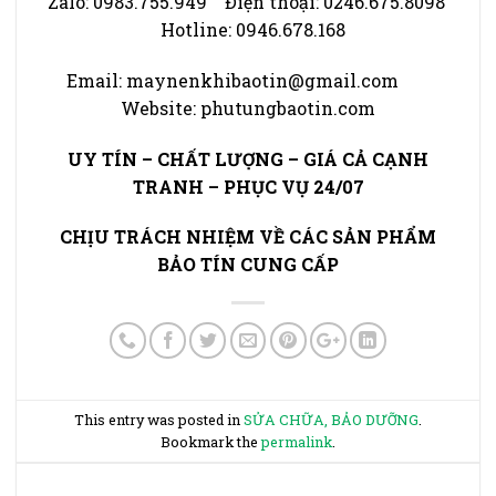
Zalo: 0983.755.949 Điện thoại: 0246.675.8098
Hotline: 0946.678.168
Email: maynenkhibaotin@gmail.com
Website: phutungbaotin.com
UY TÍN – CHẤT LƯỢNG – GIÁ CẢ CẠNH
TRANH – PHỤC VỤ 24/07
CHỊU TRÁCH NHIỆM VỀ CÁC SẢN PHẨM
BẢO TÍN CUNG CẤP
This entry was posted in
SỬA CHỮA, BẢO DƯỠNG
.
Bookmark the
permalink
.