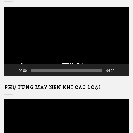
Trình
chơi
Video
00:00
04:20
PHỤ TÙNG MÁY NÉN KHÍ CÁC LOẠI
Trình
chơi
Video