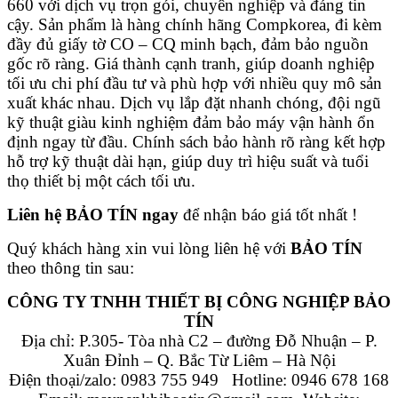
660 với dịch vụ trọn gói, chuyên nghiệp và đáng tin
cậy. Sản phẩm là hàng chính hãng Compkorea, đi kèm
đầy đủ giấy tờ CO – CQ minh bạch, đảm bảo nguồn
gốc rõ ràng. Giá thành cạnh tranh, giúp doanh nghiệp
tối ưu chi phí đầu tư và phù hợp với nhiều quy mô sản
xuất khác nhau. Dịch vụ lắp đặt nhanh chóng, đội ngũ
kỹ thuật giàu kinh nghiệm đảm bảo máy vận hành ổn
định ngay từ đầu. Chính sách bảo hành rõ ràng kết hợp
hỗ trợ kỹ thuật dài hạn, giúp duy trì hiệu suất và tuổi
thọ thiết bị một cách tối ưu.
Liên hệ BẢO TÍN ngay
để nhận báo giá tốt nhất !
Quý khách hàng xin vui lòng liên hệ với
BẢO TÍN
theo thông tin sau:
CÔNG TY TNHH THIẾT BỊ CÔNG NGHIỆP BẢO
TÍN
Địa chỉ: P.305- Tòa nhà C2 – đường Đỗ Nhuận – P.
Xuân Đỉnh – Q. Bắc Từ Liêm – Hà Nội
Điện thoại/zalo: 0983 755 949 Hotline: 0946 678 168