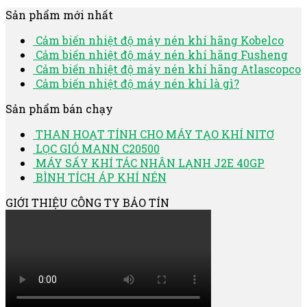
Sản phẩm mới nhất
Cảm biến nhiệt độ máy nén khí hãng Kobelco
Cảm biến nhiệt độ máy nén khí hãng Fusheng
Cảm biến nhiệt độ máy nén khí hãng Atlascopco
Cảm biến nhiệt độ máy nén khí là gì?
Sản phẩm bán chạy
THAN HOẠT TÍNH CHO MÁY TẠO KHÍ NITƠ
LỌC GIÓ MANN C20500
MÁY SẤY KHÍ TÁC NHÂN LẠNH J2E 40GP
BÌNH TÍCH ÁP KHÍ NÉN
GIỚI THIỆU CÔNG TY BẢO TÍN