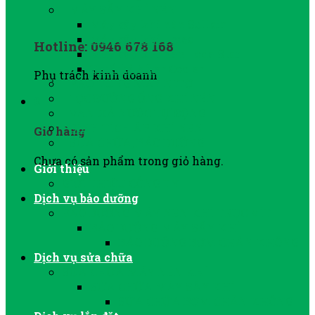
MÁY SẤY KHÍ NÉN
Máy sấy khí nén Sullair
Máy sấy khí Jmec
Hotline: 0946 678 168
Máy sấy khí nén Lode Star
Thiết bị After Cooler
Phụ trách kinh doanh
PHỤ TÙNG MÁY NITƠ
LỌC ĐƯỜNG ỐNG KHÍ NÉN
0
VAN XẢ NƯỚC TỰ ĐỘNG
BÌNH TÍCH ÁP KHÍ NÉN
Giỏ hàng
SỬA CHỮA, BẢO DƯỠNG
Chưa có sản phẩm trong giỏ hàng.
Giới thiệu
GIỚI THIỆU CÔNG TY
Dịch vụ bảo dưỡng
BẢO DƯỠNG MÁY NÉN KHÍ TRỤC VÍT
BẢO DƯỠNG MÁY SẤY KHÍ
BẢO DƯỠNG BƠM CHÂN KHÔNG
Dịch vụ sửa chữa
SỬA CHỮA MÁY NÉN KHÍ
SỬA CHỮA MÁY SẤY KHÍ
SỬA CHỮA BƠM CHÂN KHÔNG