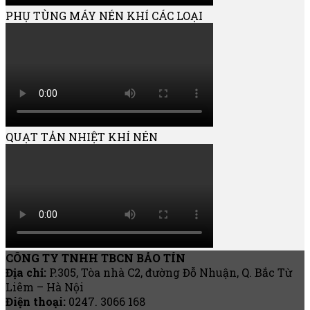
PHỤ TÙNG MÁY NÉN KHÍ CÁC LOẠI
QUẠT TẢN NHIỆT KHÍ NÉN
CÔNG TY TNHH TBCN BẢO TÍN
Địa chỉ:
P.305, Tòa nhà C2, đường Đỗ Nhuận, Q. Bắc Từ
Liêm – Hà Nội
Điện thoại:
0247. 3066 168