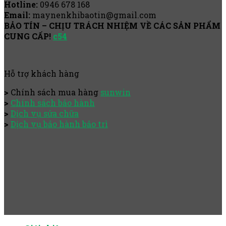
Hotline:
0946 678 168
Email:
maynenkhibaotin@gmail.com
BẢO TÍN – CHỊU TRÁCH NHIỆM VỀ CÁC SẢN PHẨM
CUNG CẤP!
c54
Hỗ trợ khách hàng
>
Chính sách mua hàng
sunwin
>
Chính sách bảo hành
>
Dịch vụ sửa chữa
>
Dịch vụ bảo hành bảo trì