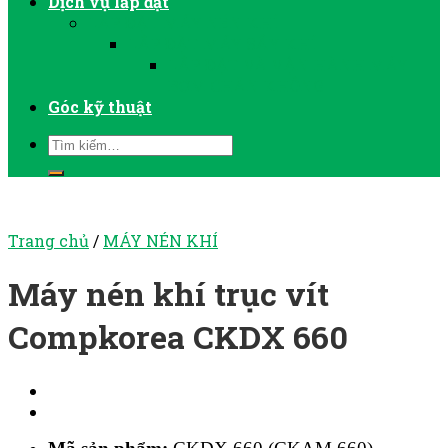
Dịch vụ lắp đặt
LẮP ĐẶT MÁY NÉN KHÍ
LẮP ĐẶT MÁY SẤY KHÍ
LẮP ĐẶT VÀ VẬN HÀNH MÁY
BƠM CHÂN KHÔNG
Góc kỹ thuật
Trang chủ
/
MÁY NÉN KHÍ
Máy nén khí trục vít
Compkorea CKDX 660