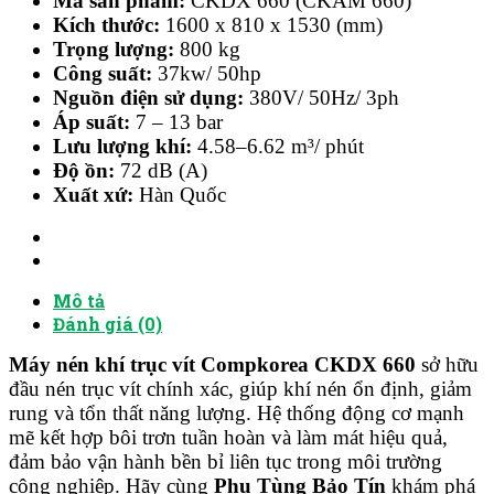
Mã sản phẩm:
CKDX 660 (CKAM 660)
Kích thước:
1600 x 810 x 1530 (mm)
Trọng lượng:
800 kg
Công suất:
37kw/ 50hp
Nguồn điện sử dụng:
380V/ 50Hz/ 3ph
Áp suất:
7 – 13 bar
Lưu lượng khí:
4.58–6.62 m³/ phút
Độ ồn:
72 dB (A)
Xuất xứ:
Hàn Quốc
Mô tả
Đánh giá (0)
Máy nén khí trục vít Compkorea CKDX 660
sở hữu
đầu nén trục vít chính xác, giúp khí nén ổn định, giảm
rung và tổn thất năng lượng. Hệ thống động cơ mạnh
mẽ kết hợp bôi trơn tuần hoàn và làm mát hiệu quả,
đảm bảo vận hành bền bỉ liên tục trong môi trường
công nghiệp. Hãy cùng
Phụ Tùng Bảo Tín
khám phá