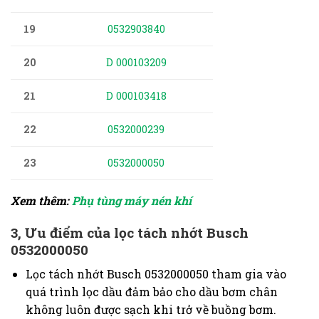
19
0532903840
20
D 000103209
21
D 000103418
22
0532000239
23
0532000050
Xem thêm:
Phụ tùng máy nén khí
3, Ưu điểm của lọc tách nhớt
Busch
0532000050
Lọc tách nhớt
Busch 0532000050 t
ham gia vào
quá trình lọc dầu đảm bảo cho dầu bơm chân
không luôn được sạch khi trở về buồng bơm.