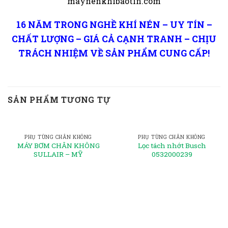
maynenkhibaotin.com
16 NĂM TRONG NGHỀ KHÍ NÉN – UY TÍN –
CHẤT LƯỢNG – GIÁ CẢ CẠNH TRANH – CHỊU
TRÁCH NHIỆM VỀ SẢN PHẨM CUNG CẤP!
SẢN PHẨM TƯƠNG TỰ
PHỤ TÙNG CHÂN KHÔNG
PHỤ TÙNG CHÂN KHÔNG
MÁY BƠM CHÂN KHÔNG
Lọc tách nhớt Busch
SULLAIR – MỸ
0532000239