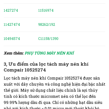
1427274
11516974
11427474
98262/192
10494574
C11158/1390
Xem thêm:
PHỤ TÙNG MÁY NÉN KHÍ
3, Ưu điểm của lọc tách máy nén khí
Compair 10525274
Lọc tách máy nén khí Compair 10525274 được sản
xuất với dây chuyền và công nghệ hiện đại bậc nhất
thế giới. Máy sử dụng chất liệu chính là sợi thủy
tinh có kích thước micromet nén có thể lọc đến
99.99% lượng dầu đi qua. Chỉ có những hạt dầu siêu
nhỏ với kích thước < 0.01 micro mới thoát khỏi bộ