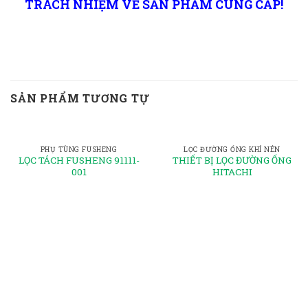
TRÁCH NHIỆM VỀ SẢN PHẨM CUNG CẤP!
SẢN PHẨM TƯƠNG TỰ
PHỤ TÙNG FUSHENG
LỌC ĐƯỜNG ỐNG KHÍ NÉN
LỌC TÁCH FUSHENG 91111-
THIẾT BỊ LỌC ĐƯỜNG ỐNG
001
HITACHI