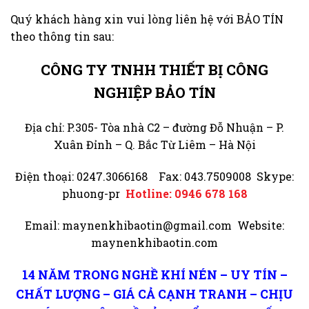
Quý khách hàng xin vui lòng liên hệ với BẢO TÍN
theo thông tin sau:
CÔNG TY TNHH THIẾT BỊ CÔNG
NGHIỆP BẢO TÍN
Địa chỉ: P.305- Tòa nhà C2 – đường Đỗ Nhuận – P.
Xuân Đỉnh – Q. Bắc Từ Liêm – Hà Nội
Điện thoại: 0247.3066168 Fax: 043.7509008 Skype:
phuong-pr
Hotline: 0946 678 168
Email: maynenkhibaotin@gmail.com Website:
maynenkhibaotin.com
14 NĂM TRONG NGHỀ KHÍ NÉN – UY TÍN –
CHẤT LƯỢNG – GIÁ CẢ CẠNH TRANH – CHỊU