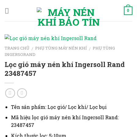
Skip
to
0
content
TRANG CHỦ
PHỤ TÙNG MÁY NÉN KHÍ
PHỤ TÙNG
/
/
INGERSORAND
Lọc gió máy nén khí Ingersoll Rand
23487457
Tên sản phẩm: Lọc gió/ Lọc khí/ Lọc bụi
Mã hiệu lọc gió máy nén khí Ingersoll Rand:
23487457
Kích thước lọc:
5-10μm