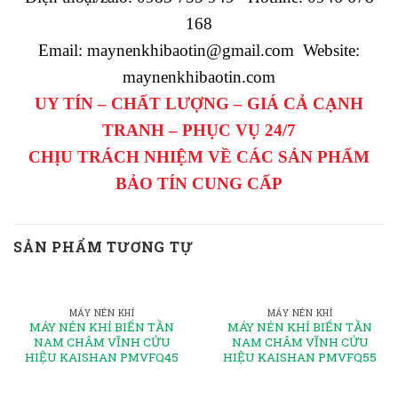
168
Email: maynenkhibaotin@gmail.com Website:
maynenkhibaotin.com
UY TÍN – CHẤT LƯỢNG – GIÁ CẢ CẠNH
TRANH – PHỤC VỤ 24/7
CHỊU TRÁCH NHIỆM VỀ CÁC SẢN PHẨM
BẢO TÍN CUNG CẤP
SẢN PHẨM TƯƠNG TỰ
MÁY NÉN KHÍ
MÁY NÉN KHÍ
MÁY NÉN KHÍ BIẾN TẦN
MÁY NÉN KHÍ BIẾN TẦN
NAM CHÂM VĨNH CỬU
NAM CHÂM VĨNH CỬU
HIỆU KAISHAN PMVFQ45
HIỆU KAISHAN PMVFQ55