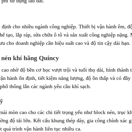
 phí sử dụng lâu dài.
định cho nhiều ngành công nghiệp. Thiết bị vận hành êm, độ 
ế tạo, lắp ráp, sửa chữa ô tô và sản xuất công nghiệp nặng.
 ưu cho doanh nghiệp cần hiệu suất cao và độ tin cậy dài hạn.
 nén khí hãng Quincy
o nhờ độ bền cơ học vượt trội và tuổi thọ dài, hình thành t
n hành ổn định, tiết kiệm năng lượng, độ ồn thấp và có đầy 
 phổ thông lẫn các ngành yêu cầu khí sạch.
Mỹ
 mài mòn cao cho các chi tiết trọng yếu như block nén, trục 
ường độ tải lớn. Kết cấu khung thép dày, gia công chính xác 
t quá trình vận hành liên tục nhiều ca.