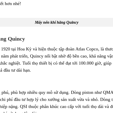
ết hơn nhé!
Máy nén khí hãng Quincy
ãng Quincy
920 tại Hoa Kỳ và hiện thuộc tập đoàn Atlas Copco, là thươn
năm phát triển, Quincy nổi bật nhờ độ bền cao, khả năng vận
ắc nghiệt. Tuổi thọ thiết bị có thể đạt tới 100.000 giờ, giúp
ả đầu tư dài hạn.
 phú, phù hợp nhiều quy mô sử dụng. Dòng piston như QMA,
chi phí đầu tư hợp lý cho xưởng sản xuất vừa và nhỏ. Dòng tr
ệp nặng. QSI thuộc phân khúc cao cấp với tuổi thọ dài và đ