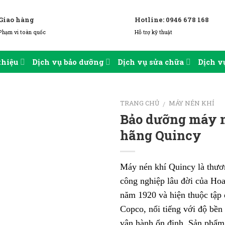
Giao hàng
Hotline: 0946 678 168
Phạm vi toàn quốc
Hỗ trợ kỹ thuật
thiệu
Dịch vụ bảo dưỡng
Dịch vụ sửa chữa
Dịch vụ
TRANG CHỦ
MÁY NÉN KHÍ
/
Bảo dưỡng máy 
hãng Quincy
Máy nén khí Quincy là thươ
công nghiệp lâu đời của Hoa
năm 1920 và hiện thuộc tập 
Copco, nổi tiếng với độ bền
vận hành ổn định. Sản phẩ