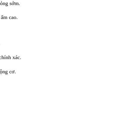
 hỏng sớm.
ộ ẩm cao.
.
chính xác.
động cơ.