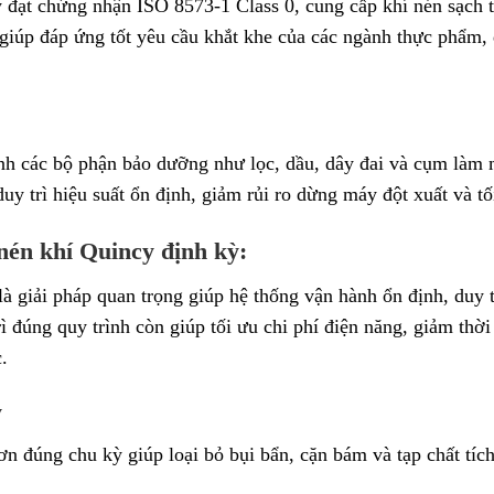
ạt chứng nhận ISO 8573-1 Class 0, cung cấp khí nén sạch tu
 giúp đáp ứng tốt yêu cầu khắt khe của các ngành thực phẩm, 
nh các bộ phận bảo dưỡng như lọc, dầu, dây đai và cụm làm má
uy trì hiệu suất ổn định, giảm rủi ro dừng máy đột xuất và tố
nén khí Quincy định kỳ:
giải pháp quan trọng giúp hệ thống vận hành ổn định, duy tr
rì đúng quy trình còn giúp tối ưu chi phí điện năng, giảm th
.
y
rơn đúng chu kỳ giúp loại bỏ bụi bẩn, cặn bám và tạp chất tích