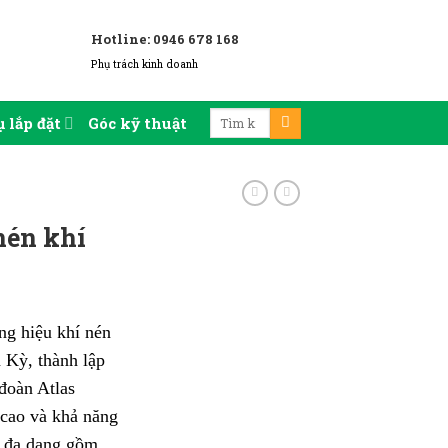
Hotline: 0946 678 168
Phụ trách kinh doanh
 lắp đặt
Góc kỹ thuật
nén khí
ng hiệu khí nén
 Kỳ, thành lập
đoàn Atlas
 cao và khả năng
m đa dạng gồm