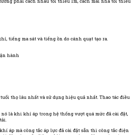
 tường phải cách nhau tối thiểu 1m, cách mái nhà tối thiểu
hí, tiếng ma sát và tiếng ồn do cánh quạt tạo ra.
 vận hành
uổi thọ lâu nhất và sử dụng hiệu quả nhất. Thao tác điều
 nó là khi khí áp trong hệ thống vượt quá mức đã cài đặt,
ải.
hí áp mà công tắc áp lực đã cài đặt sẵn thì công tắc điện