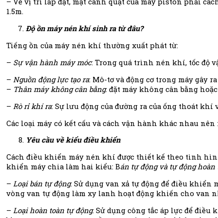
– Về vị trí lắp đặt, mặt cánh quạt của máy piston phải các
1.5m.
Độ ồn máy nén khí sinh ra từ đâu?
Tiếng ồn của máy nén khí thường xuất phát từ:
–
Sự vận hành máy móc
: Trong quá trình nén khí, tốc độ 
–
Nguồn động lực tạo ra
: Mô-tơ và động cơ trong máy gây r
–
Thân máy không cân bằng
: đặt máy không cân bằng hoặc
–
Rò rỉ khí ra
: Sự lưu động của đường ra của ống thoát khí 
Các loại máy có kết cấu và cách vận hành khác nhau nên 
Yêu cầu về kiểu điều khiển
Cách điều khiển máy nén khí được thiết kế theo tình hìn
khiển máy chia làm hai kiểu: B
án tự động và tự động hoàn 
–
Loại bán tự động
: Sử dụng van xả tự động để điều khiển 
vòng van tự động làm xy lanh hoạt động khiến cho van nhậ
–
Loại hoàn toàn tự động
: Sử dụng công tắc áp lực để điều