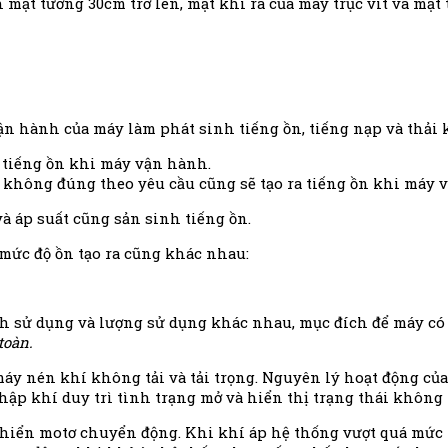
h mặt tường 30cm trở lên, mặt khí ra của máy trục vít và mặt
vận hành của máy làm phát sinh tiếng ồn, tiếng nạp và thải k
a tiếng ồn khi máy vận hành.
 không đúng theo yêu cầu cũng sẽ tạo ra tiếng ồn khi máy
và áp suất cũng sản sinh tiếng ồn.
mức độ ồn tạo ra cũng khác nhau:
h sử dụng và lượng sử dụng khác nhau, mục đích để máy có t
toàn.
máy nén khí không tải và tải trọng. Nguyên lý hoạt động của
p khí duy trì tình trạng mở và hiển thị trạng thái không t
 khiển motơ chuyển động. Khi khí áp hệ thống vượt quá mức k