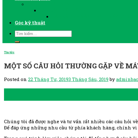
LẮP ĐẶT MÁY NÉN KHÍ
LẮP ĐẶT MÁY SẤY KHÍ
LẮP ĐẶT VÀ VẬN HÀNH MÁY BƠM C
Góc kỹ thuật
Tin tức
MỘT SỐ CÂU HỎI THƯỜNG GẶP VỀ MÁ
Posted on
22 Tháng Tư, 2019
3 Tháng Sáu, 2019
by
adminbao
22
Th4
Chúng tôi đã được nghe và tư vấn rất nhiều các câu hỏi v
Để đáp ứng những nhu cầu từ phía khách hàng, chính vì vậy