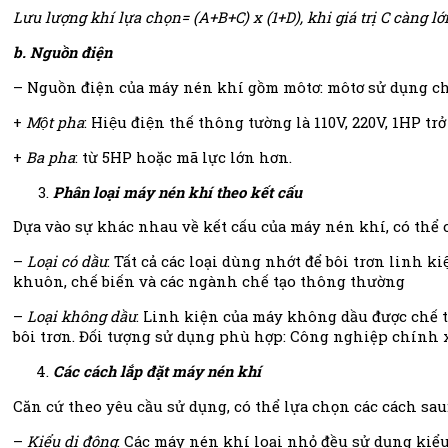
Lưu lượng khí lựa chọn= (A+B+C) x (1+D), khi giá trị C càng lớn, 
b. Nguồn điện
– Nguồn điện của máy nén khí gồm môtơ: môtơ sử dụng cho ma
+
Một pha
: Hiệu điện thế thông tường là 110V, 220V, 1HP trở
+
Ba pha
: từ 5HP hoặc mã lực lớn hơn.
Phân loại máy nén khí theo kết cấu
Dựa vào sự khác nhau về kết cấu của máy nén khí, có thể 
–
Loại có dầu
: Tất cả các loại dùng nhớt để bôi trơn linh
khuôn, chế biến và các ngành chế tạo thông thường
–
Loại không dầu
: Linh kiện của máy không dầu được chế t
bôi trơn. Đối tượng sử dụng phù hợp: Công nghiệp chính x
Các cách lắp đặt máy nén khí
Căn cứ theo yêu cầu sử dụng, có thể lựa chọn các cách sau
–
Kiểu di động
: Các máy nén khí loại nhỏ đều sử dụng kiể