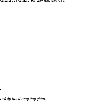
i chính mà chúng tôi hay gặp sau đây:
?
a và áp lực đường ống giảm.