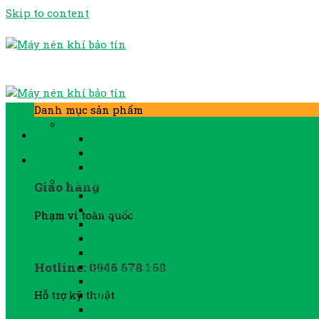
Skip to content
Danh mục sản phẩm
MÁY NÉN KHÍ
Máy nén khí biến tần
Máy nén khí Kaishan BK
Máy nén khí Kaishan LG
PHỤ TÙNG MÁY NÉN KHÍ
Giao hàng
Phụ tùng Atlascopco
Phụ tùng Fusheng
Phạm vi toàn quốc
Phụ tùng Hanshin
Phụ tùng Hitachi
Phụ tùng Ingersorand
Hotline: 0946 678 168
Phụ tùng khác
Phụ tùng Kobelco
Phụ tùng máy YEE
Hỗ trợ kỹ thuật
Phụ tùng Sullair