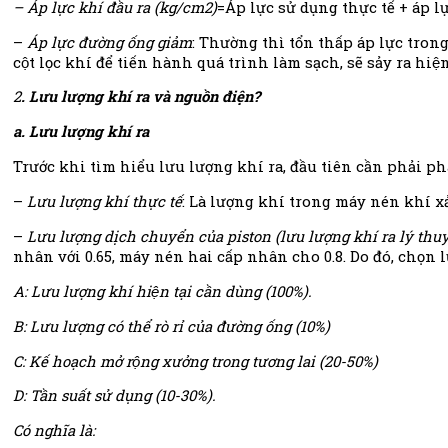
– Áp lực khí đầu ra
(kg/cm2)
=Áp lực sử dụng thực tế + áp 
–
Áp lực đường ống giảm
: Thường thì tổn thấp áp lực tro
cột lọc khí để tiến hành quá trình làm sạch, sẽ sảy ra h
2
. Lưu lượng khí ra và nguồn điện?
a. Lưu lượng khí ra
Trước khi tìm hiểu lưu lượng khí ra, đầu tiên cần phải p
–
Lưu lượng khí thực tế
: Là lượng khí trong máy nén khí xa
–
Lưu lượng dịch chuyển của piston (lưu lượng khí ra lý thuy
nhân với 0.65, máy nén hai cấp nhân cho 0.8. Do đó, chọn 
A: Lưu lượng khí hiện tại cần dùng (100%).
B: Lưu lượng có thể rò rỉ của đường ống (10%)
C: Kế hoạch mở rộng xưởng trong tương lai (20-50%)
D: Tần suất sử dụng (10-30%).
Có nghĩa là: