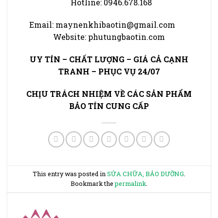
Hotline: 0946.678.168
Email: maynenkhibaotin@gmail.com
Website: phutungbaotin.com
UY TÍN – CHẤT LƯỢNG – GIÁ CẢ CẠNH
TRANH – PHỤC VỤ 24/07
CHỊU TRÁCH NHIỆM VỀ CÁC SẢN PHẨM
BẢO TÍN CUNG CẤP
This entry was posted in
SỬA CHỮA, BẢO DƯỠNG
.
Bookmark the
permalink
.