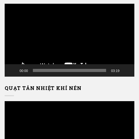
Trình
chơi
Video
00:00
03:19
QUẠT TẢN NHIỆT KHÍ NÉN
Trình
chơi
Video